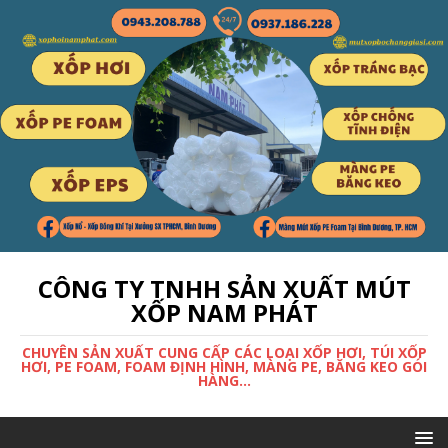
CÔNG TY TNHH SẢN XUẤT MÚT
XỐP NAM PHÁT
CHUYÊN SẢN XUẤT CUNG CẤP CÁC LOẠI XỐP HƠI, TÚI XỐP
HƠI, PE FOAM, FOAM ĐỊNH HÌNH, MÀNG PE, BĂNG KEO GÓI
HÀNG...