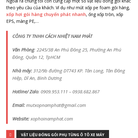
Ngoài ra chúng tôi còn cung cấp một số vật liệu đóng gói khác
theo yêu cầu của khách. Ví dụ như mút xốp pe foam gói hàng,
xốp hơi gói hàng chuyển phát nhanh
, ống xốp tròn, xốp
EPS, màng PE,…
CÔNG TY TNHH CÁCH NHIỆT NAM PHÁT
Văn Phòng
: 2245/3B An Phú Đông 25, Phường An Phú
Đông, Quận 12, TpHCM
Nhà máy:
312/9b đường DT743 KP. Tân Long, Tân Đông
Hiệp, Dĩ An, Bình Dương
Hotline/ Zalo
: 0909.953.111 – 0938.682.867
Email:
mutxopnamphat@gmail.com
Website:
xophoinamphat.com
VẬT LIỆU ĐÓNG GÓI PHỤ TÙNG Ô TÔ XE MÁY