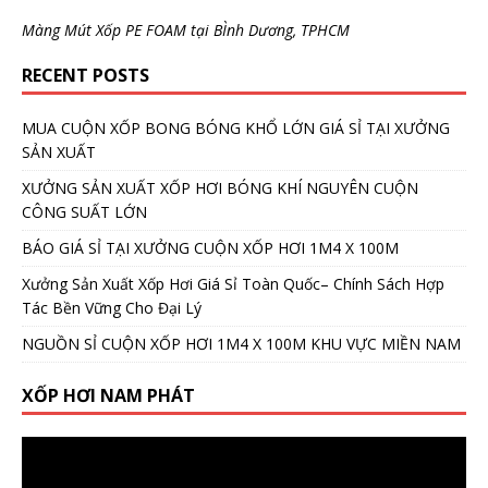
Màng Mút Xốp PE FOAM tại BÌnh Dương, TPHCM
RECENT POSTS
MUA CUỘN XỐP BONG BÓNG KHỔ LỚN GIÁ SỈ TẠI XƯỞNG
SẢN XUẤT
XƯỞNG SẢN XUẤT XỐP HƠI BÓNG KHÍ NGUYÊN CUỘN
CÔNG SUẤT LỚN
BÁO GIÁ SỈ TẠI XƯỞNG CUỘN XỐP HƠI 1M4 X 100M
Xưởng Sản Xuất Xốp Hơi Giá Sỉ Toàn Quốc– Chính Sách Hợp
Tác Bền Vững Cho Đại Lý
NGUỒN SỈ CUỘN XỐP HƠI 1M4 X 100M KHU VỰC MIỀN NAM
XỐP HƠI NAM PHÁT
Video
Player