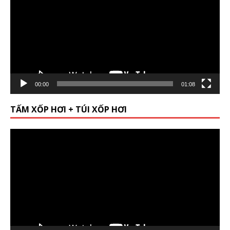
00:00
01:08
TẤM XỐP HƠI + TÚI XỐP HƠI
Video
Player