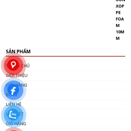
SẢN PHẨM
TRANG CHỦ
GIỚI THIỆU
CỬA HÀNG
BLOG
LIÊN HỆ
LIÊN KẾT
GIỎ HÀNG