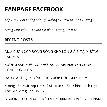
FANPAGE FACEBOOK
Xốp Hơi - Xốp Chống Sốc Tại Xưởng SX TPHCM, Bình Dương
Màng Mút Xốp PE FOAM tại BÌnh Dương, TPHCM
RECENT POSTS
MUA CUỘN XỐP BONG BÓNG KHỔ LỚN GIÁ SỈ TẠI XƯỞNG
SẢN XUẤT
XƯỞNG SẢN XUẤT XỐP HƠI BÓNG KHÍ NGUYÊN CUỘN
CÔNG SUẤT LỚN
BÁO GIÁ SỈ TẠI XƯỞNG CUỘN XỐP HƠI 1M4 X 100M
Xưởng Sản Xuất Xốp Hơi Giá Sỉ Toàn Quốc– Chính Sách Hợp
Tác Bền Vững Cho Đại Lý
NGUỒN SỈ CUỘN XỐP HƠI 1M4 X 100M KHU VỰC MIỀN NAM