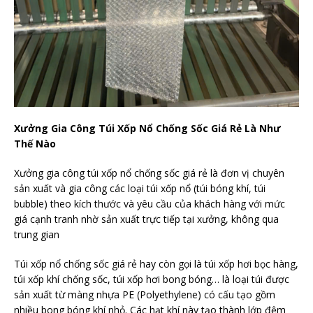
Xưởng Gia Công Túi Xốp Nổ Chống Sốc Giá Rẻ Là Như
Thế Nào
Xưởng gia công túi xốp nổ chống sốc giá rẻ là đơn vị chuyên
sản xuất và gia công các loại túi xốp nổ (túi bóng khí, túi
bubble) theo kích thước và yêu cầu của khách hàng với mức
giá cạnh tranh nhờ sản xuất trực tiếp tại xưởng, không qua
trung gian
Túi xốp nổ chống sốc giá rẻ hay còn gọi là túi xốp hơi bọc hàng,
túi xốp khí chống sốc, túi xốp hơi bong bóng… là loại túi được
sản xuất từ màng nhựa PE (Polyethylene) có cấu tạo gồm
nhiều bong bóng khí nhỏ. Các hạt khí này tạo thành lớp đệm