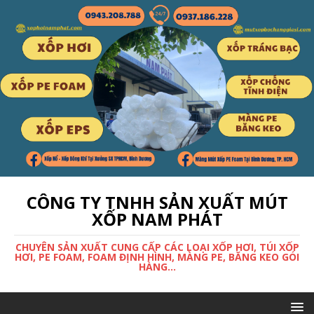
CÔNG TY TNHH SẢN XUẤT MÚT
XỐP NAM PHÁT
CHUYÊN SẢN XUẤT CUNG CẤP CÁC LOẠI XỐP HƠI, TÚI XỐP
HƠI, PE FOAM, FOAM ĐỊNH HÌNH, MÀNG PE, BĂNG KEO GÓI
HÀNG...