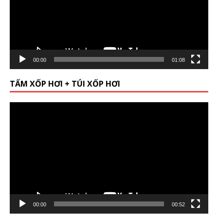
00:00
01:08
TẤM XỐP HƠI + TÚI XỐP HƠI
Video
Player
00:00
00:52