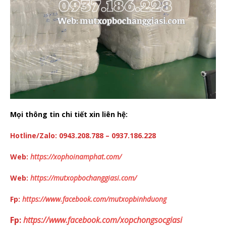
Mọi thông tin chi tiết xin liên hệ:
Hotline/Zalo: 0943.208.788 – 0937.186.228
Web:
https://xophoinamphat.com/
Web:
https://mutxopbochanggiasi.com/
Fp:
https://www.facebook.com/mutxopbinhduong
Fp:
https://www.facebook.com/xopchongsocgiasi