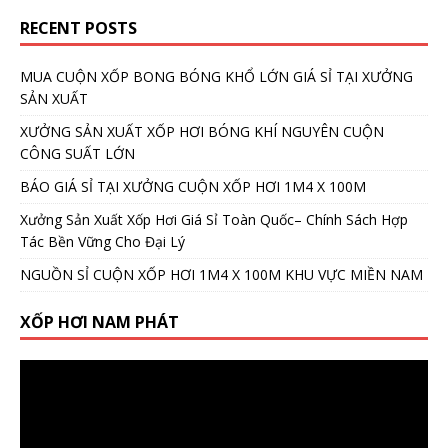
RECENT POSTS
MUA CUỘN XỐP BONG BÓNG KHỔ LỚN GIÁ SỈ TẠI XƯỞNG
SẢN XUẤT
XƯỞNG SẢN XUẤT XỐP HƠI BÓNG KHÍ NGUYÊN CUỘN
CÔNG SUẤT LỚN
BÁO GIÁ SỈ TẠI XƯỞNG CUỘN XỐP HƠI 1M4 X 100M
Xưởng Sản Xuất Xốp Hơi Giá Sỉ Toàn Quốc– Chính Sách Hợp
Tác Bền Vững Cho Đại Lý
NGUỒN SỈ CUỘN XỐP HƠI 1M4 X 100M KHU VỰC MIỀN NAM
XỐP HƠI NAM PHÁT
Video
Player