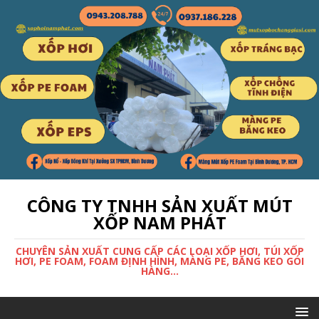
CÔNG TY TNHH SẢN XUẤT MÚT
XỐP NAM PHÁT
CHUYÊN SẢN XUẤT CUNG CẤP CÁC LOẠI XỐP HƠI, TÚI XỐP
HƠI, PE FOAM, FOAM ĐỊNH HÌNH, MÀNG PE, BĂNG KEO GÓI
HÀNG...