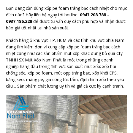
Bạn đang cần dùng xốp pe foam tráng bạc cách nhiệt cho mục
đích nào? Hãy liên hệ ngay tới hotline
0943.208.788
–
0937.186.228
để được tư vấn quy cách phù hợp và nhận được
báo giá tốt nhất tại nhà sản xuất.
Khách hàng ở khu vực TP. HCM và các tỉnh khu vưc phía Nam
đang tìm kiếm đơn vị cung cấp xốp pe foam tráng bạc cách
nhiệt cũng như các sản phẩm mút xốp khác đừng bỏ qua Cty
TNHH SX Mút Xốp Nam Phát là một trong những doanh
nghiệp hàng đầu trong lĩnh vực sản xuất mút xốp: xốp hơi
chống sốc, xốp pe foam, mút opp tráng bạc, xốp khối EPS,
băng keo, màng pe, gia công túi, tấm, định hình xốp theo yêu
cầu… Sản phẩm chất lượng uy tín và giá cả cực kỳ cạnh tranh.