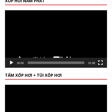
XỐP HƠI NAM PHÁT
Video
Player
00:00
01:08
TẤM XỐP HƠI + TÚI XỐP HƠI
Video
Player