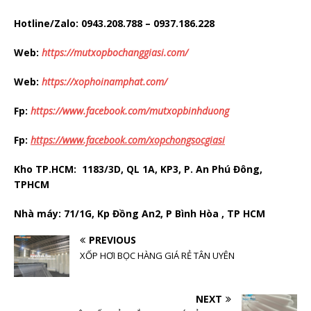
Hotline/Zalo: 0943.208.788
– 0937.186.228
Web:
https://mutxopbochanggiasi.com/
Web:
https://xophoinamphat.com/
Fp:
https://www.facebook.com/mutxopbinhduong
Fp:
https://www.facebook.com/xopchongsocgiasi
Kho TP.HCM: 1183/3D, QL 1A, KP3, P. An Phú Đông,
TPHCM
Nhà máy: 71/1G, Kp Đồng An2, P Bình Hòa , TP HCM
PREVIOUS
XỐP HƠI BỌC HÀNG GIÁ RẺ TÂN UYÊN
NEXT