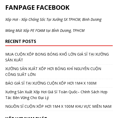
FANPAGE FACEBOOK
Xốp Hơi - Xốp Chống Sốc Tại Xưởng SX TPHCM, Bình Dương
Màng Mút Xốp PE FOAM tại BÌnh Dương, TPHCM
RECENT POSTS
MUA CUỘN XỐP BONG BÓNG KHỔ LỚN GIÁ SỈ TẠI XƯỞNG
SẢN XUẤT
XƯỞNG SẢN XUẤT XỐP HƠI BÓNG KHÍ NGUYÊN CUỘN
CÔNG SUẤT LỚN
BÁO GIÁ SỈ TẠI XƯỞNG CUỘN XỐP HƠI 1M4 X 100M
Xưởng Sản Xuất Xốp Hơi Giá Sỉ Toàn Quốc– Chính Sách Hợp
Tác Bền Vững Cho Đại Lý
NGUỒN SỈ CUỘN XỐP HƠI 1M4 X 100M KHU VỰC MIỀN NAM