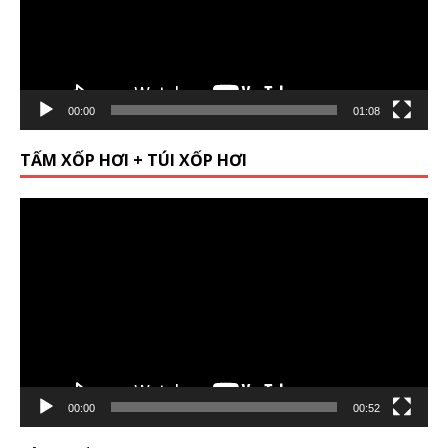
00:00
01:08
TẤM XỐP HƠI + TÚI XỐP HƠI
Video
Player
00:00
00:52