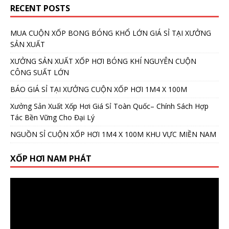
RECENT POSTS
MUA CUỘN XỐP BONG BÓNG KHỔ LỚN GIÁ SỈ TẠI XƯỞNG
SẢN XUẤT
XƯỞNG SẢN XUẤT XỐP HƠI BÓNG KHÍ NGUYÊN CUỘN
CÔNG SUẤT LỚN
BÁO GIÁ SỈ TẠI XƯỞNG CUỘN XỐP HƠI 1M4 X 100M
Xưởng Sản Xuất Xốp Hơi Giá Sỉ Toàn Quốc– Chính Sách Hợp
Tác Bền Vững Cho Đại Lý
NGUỒN SỈ CUỘN XỐP HƠI 1M4 X 100M KHU VỰC MIỀN NAM
XỐP HƠI NAM PHÁT
Video
Player