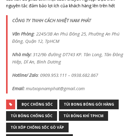
nguyên tắc đảm bảo lợi ích của khách hàng lên trên hết
CÔNG TY TNHH CÁCH NHIỆT NAM PHÁT
Văn Phòng
: 2245/3B An Phú Đông 25, Phường An Phú
Đông, Quận 12, TpHCM
Nhà máy:
312/9b đường DT743 KP. Tân Long, Tân Đông
Hiệp, Dĩ An, Bình Dương
Hotline/ Zalo
: 0909.953.111 – 0938.682.867
Email:
mutxopnamphat@gmail.com
BỌC CHỐNG SỐC
TÚI BONG BÓNG GÓI HÀNG
TÚI BÓNG CHỐNG SỐC
TÚI BÓNG KHÍ TPHCM
TÚI XỐP CHỐNG SỐC GÒ VẤP