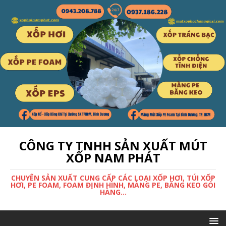
CÔNG TY TNHH SẢN XUẤT MÚT
XỐP NAM PHÁT
CHUYÊN SẢN XUẤT CUNG CẤP CÁC LOẠI XỐP HƠI, TÚI XỐP
HƠI, PE FOAM, FOAM ĐỊNH HÌNH, MÀNG PE, BĂNG KEO GÓI
HÀNG...