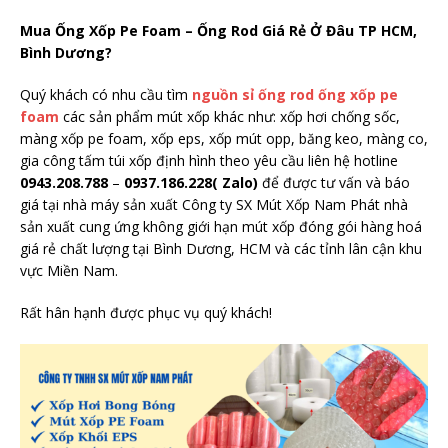
Mua Ống Xốp Pe Foam – Ống Rod Giá Rẻ Ở Đâu TP HCM,
Bình Dương?
Quý khách có nhu cầu tìm
nguồn sỉ ống rod ống xốp pe
foam
các sản phẩm mút xốp khác như: xốp hơi chống sốc,
màng xốp pe foam, xốp eps, xốp mút opp, băng keo, màng co,
gia công tấm túi xốp định hình theo yêu cầu liên hệ hotline
0943.208.788
–
0937.186.228( Zalo)
để được tư vấn và báo
giá tại nhà máy sản xuất Công ty SX Mút Xốp Nam Phát nhà
sản xuất cung ứng không giới hạn mút xốp đóng gói hàng hoá
giá rẻ chất lượng tại Bình Dương, HCM và các tỉnh lân cận khu
vực Miền Nam.
Rất hân hạnh được phục vụ quý khách!