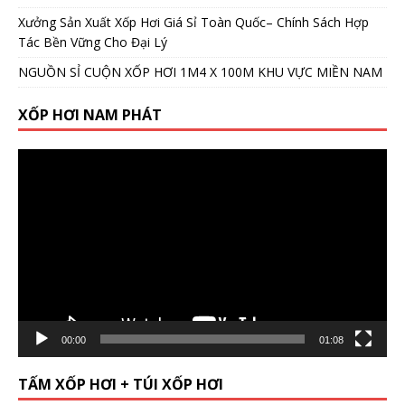
Xưởng Sản Xuất Xốp Hơi Giá Sỉ Toàn Quốc– Chính Sách Hợp
Tác Bền Vững Cho Đại Lý
NGUỒN SỈ CUỘN XỐP HƠI 1M4 X 100M KHU VỰC MIỀN NAM
XỐP HƠI NAM PHÁT
Video
Player
00:00
01:08
TẤM XỐP HƠI + TÚI XỐP HƠI