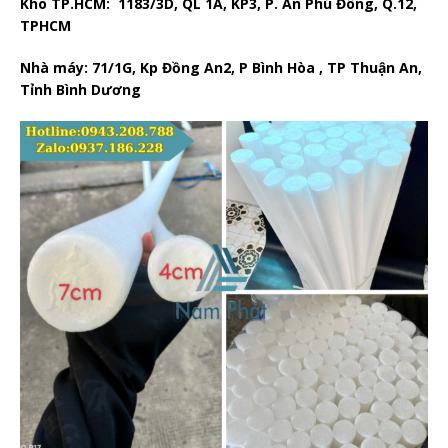
Kho TP.HCM: 1183/3D, QL 1A, KP3, P. An Phú Đông, Q.12,
TPHCM
Nhà máy: 71/1G, Kp Đồng An2, P Bình Hòa , TP Thuận An,
Tỉnh Bình Dương