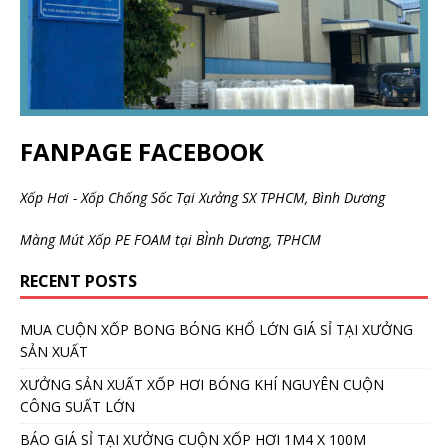
FANPAGE FACEBOOK
Xốp Hơi - Xốp Chống Sốc Tại Xưởng SX TPHCM, Bình Dương
Màng Mút Xốp PE FOAM tại BÌnh Dương, TPHCM
RECENT POSTS
MUA CUỘN XỐP BONG BÓNG KHỔ LỚN GIÁ SỈ TẠI XƯỞNG
SẢN XUẤT
XƯỞNG SẢN XUẤT XỐP HƠI BÓNG KHÍ NGUYÊN CUỘN
CÔNG SUẤT LỚN
BÁO GIÁ SỈ TẠI XƯỞNG CUỘN XỐP HƠI 1M4 X 100M