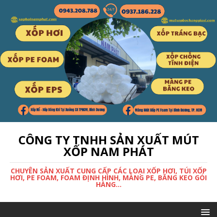
CÔNG TY TNHH SẢN XUẤT MÚT
XỐP NAM PHÁT
CHUYÊN SẢN XUẤT CUNG CẤP CÁC LOẠI XỐP HƠI, TÚI XỐP
HƠI, PE FOAM, FOAM ĐỊNH HÌNH, MÀNG PE, BĂNG KEO GÓI
HÀNG...