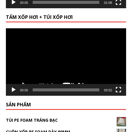
00:00
01:08
TẤM XỐP HƠI + TÚI XỐP HƠI
Video
Player
00:00
00:52
SẢN PHẨM
TÚI PE FOAM TRÁNG BẠC
CUỘN XỐP PE FOAM DÀY 90MM