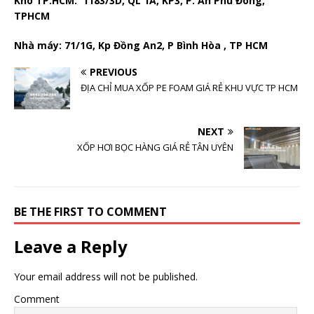
Kho TP.HCM: 1183/3D, QL 1A, KP3, P. An Phú Đông,
TPHCM
Nhà máy: 71/1G, Kp Đồng An2, P Bình Hòa , TP HCM
PREVIOUS
ĐỊA CHỈ MUA XỐP PE FOAM GIÁ RẺ KHU VỰC TP HCM
NEXT
XỐP HƠI BỌC HÀNG GIÁ RẺ TÂN UYÊN
BE THE FIRST TO COMMENT
Leave a Reply
Your email address will not be published.
Comment