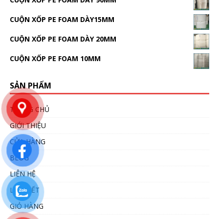
CUỘN XỐP PE FOAM DÀY15MM
CUỘN XỐP PE FOAM DÀY 20MM
CUỘN XỐP PE FOAM 10MM
SẢN PHẨM
TRANG CHỦ
GIỚI THIỆU
CỬA HÀNG
BLOG
LIÊN HỆ
LIÊN KẾT
GIỎ HÀNG