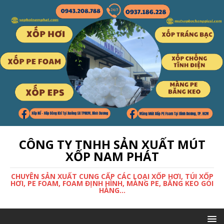
CÔNG TY TNHH SẢN XUẤT MÚT
XỐP NAM PHÁT
CHUYÊN SẢN XUẤT CUNG CẤP CÁC LOẠI XỐP HƠI, TÚI XỐP
HƠI, PE FOAM, FOAM ĐỊNH HÌNH, MÀNG PE, BĂNG KEO GÓI
HÀNG...