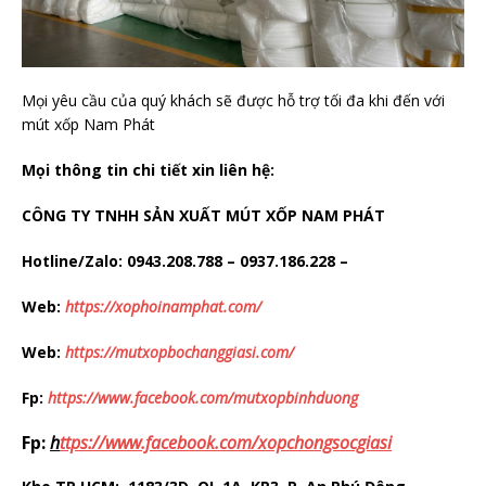
Mọi yêu cầu của quý khách sẽ được hỗ trợ tối đa khi đến với
mút xốp Nam Phát
Mọi thông tin chi tiết xin liên hệ:
CÔNG TY TNHH SẢN XUẤT MÚT XỐP NAM PHÁT
Hotline/Zalo: 0943.208.788 – 0937.186.228 –
Web:
https://xophoinamphat.com/
Web:
https://mutxopbochanggiasi.com/
Fp:
https://www.facebook.com/mutxopbinhduong
Fp:
h
ttps://www.facebook.com/xopchongsocgiasi