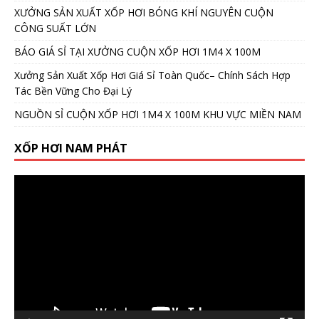
XƯỞNG SẢN XUẤT XỐP HƠI BÓNG KHÍ NGUYÊN CUỘN
CÔNG SUẤT LỚN
BÁO GIÁ SỈ TẠI XƯỞNG CUỘN XỐP HƠI 1M4 X 100M
Xưởng Sản Xuất Xốp Hơi Giá Sỉ Toàn Quốc– Chính Sách Hợp
Tác Bền Vững Cho Đại Lý
NGUỒN SỈ CUỘN XỐP HƠI 1M4 X 100M KHU VỰC MIỀN NAM
XỐP HƠI NAM PHÁT
Video
Player