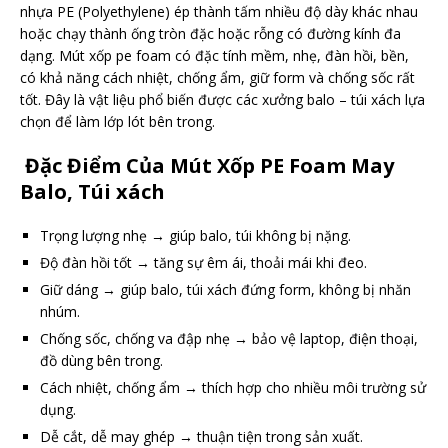
nhựa PE (Polyethylene) ép thành tấm nhiều độ dày khác nhau
hoặc chạy thành ống tròn đặc hoặc rỗng có đường kính đa
dạng. Mút xốp pe foam có đặc tính mềm, nhẹ, đàn hồi, bền,
có khả năng cách nhiệt, chống ẩm, giữ form và chống sốc rất
tốt. Đây là vật liệu phổ biến được các xưởng balo – túi xách lựa
chọn để làm lớp lót bên trong.
Đặc Điểm Của Mút Xốp PE Foam May
Balo, Túi xách
Trọng lượng nhẹ → giúp balo, túi không bị nặng.
Độ đàn hồi tốt → tăng sự êm ái, thoải mái khi đeo.
Giữ dáng → giúp balo, túi xách đứng form, không bị nhăn
nhúm.
Chống sốc, chống va đập nhẹ → bảo vệ laptop, điện thoại,
đồ dùng bên trong.
Cách nhiệt, chống ẩm → thích hợp cho nhiều môi trường sử
dụng.
Dễ cắt, dễ may ghép → thuận tiện trong sản xuất.