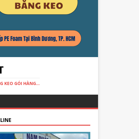
T
G KEO GÓI HÀNG...
LINE