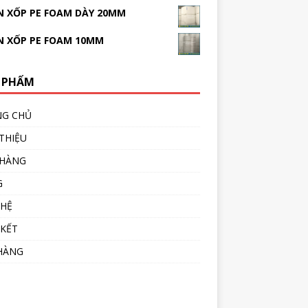
 XỐP PE FOAM DÀY 20MM
N XỐP PE FOAM 10MM
 PHẨM
NG CHỦ
 THIỆU
 HÀNG
G
 HỆ
 KẾT
HÀNG