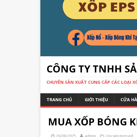
CÔNG TY TNHH S
CHUYÊN SẢN XUẤT CUNG CẤP CÁC LOẠI XỐP
TRANG CHỦ
GIỚI THIỆU
CỬA H
MUA XỐP BÓNG KH
26/06/2025
admin
Uncategorised