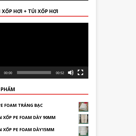
 XỐP HƠI + TÚI XỐP HƠI
r
00:00
00:52
 PHẨM
PE FOAM TRÁNG BẠC
 XỐP PE FOAM DÀY 90MM
N XỐP PE FOAM DÀY15MM