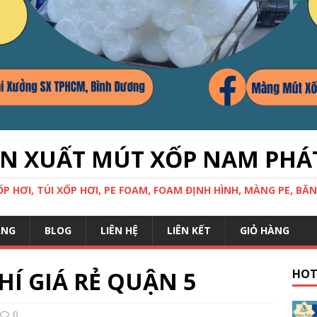
ẢN XUẤT MÚT XỐP NAM PHÁ
 HƠI, TÚI XỐP HƠI, PE FOAM, FOAM ĐỊNH HÌNH, MÀNG PE, BĂN
ÀNG
BLOG
LIÊN HỆ
LIÊN KẾT
GIỎ HÀNG
Í GIÁ RẺ QUẬN 5
HOT
0