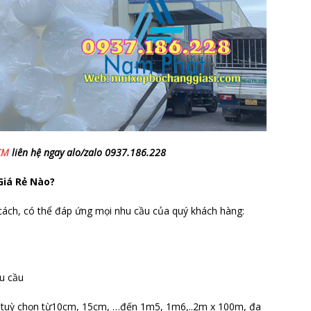
HCM
liên hệ ngay alo/zalo 0937.186.228
Giá Rẻ Nào?
 cách, có thể đáp ứng mọi nhu cầu của quý khách hàng:
êu cầu
g tuỳ chọn từ10cm, 15cm, …đến 1m5, 1m6,..2m x 100m, đa