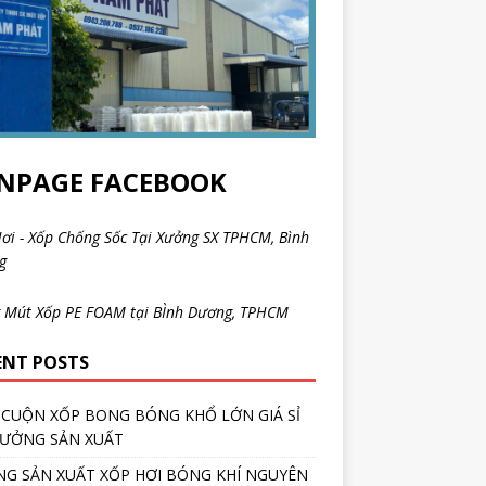
NPAGE FACEBOOK
ơi - Xốp Chống Sốc Tại Xưởng SX TPHCM, Bình
ng
 Mút Xốp PE FOAM tại BÌnh Dương, TPHCM
ENT POSTS
CUỘN XỐP BONG BÓNG KHỔ LỚN GIÁ SỈ
XƯỞNG SẢN XUẤT
G SẢN XUẤT XỐP HƠI BÓNG KHÍ NGUYÊN