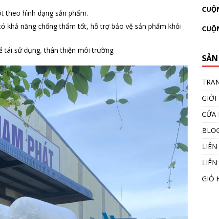
CUỘN
lót theo hình dạng sản phẩm.
ó khả năng chống thấm tốt, hỗ trợ bảo vệ sản phẩm khỏi
CUỘ
 tái sử dụng, thân thiện môi trường
SẢN
TRA
GIỚI
CỬA
BLO
LIÊN
LIÊN
GIỎ 