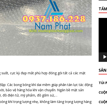
TẤM
Video
Playe
SẢN
g suốt, cực kỳ đẹp mắt phù hợp đóng gói tất cả các mặt
TÚI 
 đập: Các bong bóng khí dai mềm giúp phân tán lực tác động
vời, bảo vệ hàng hóa khi vận chuyển. Ngăn bề mặt sản
CUỘN
vỡ, đồ điện tử, mỹ phẩm, đồ gốm sứ,…
 bóng khí trọng lượng nhẹ, không làm tăng trọng lượng hàng
CUỘ