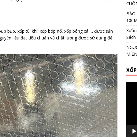
CUỘ
BÁO 
100
Xưởng
bụp bụp, xốp túi khí, xốp bóp nổ, xốp bóng cá … được sản
Sách
guyên liệu đạt tiêu chuẩn và chất lượng được sử dụng để
NGUỒ
MIỀ
XỐP
Video
Playe