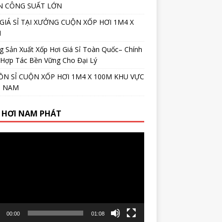
N CÔNG SUẤT LỚN
GIÁ SỈ TẠI XƯỞNG CUỘN XỐP HƠI 1M4 X
M
 Sản Xuất Xốp Hơi Giá Sỉ Toàn Quốc– Chính
 Hợp Tác Bền Vững Cho Đại Lý
N SỈ CUỘN XỐP HƠI 1M4 X 100M KHU VỰC
N NAM
 HƠI NAM PHÁT
r
00:00
01:08