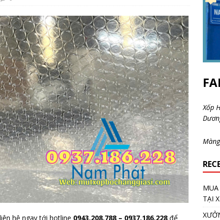
FA
Xốp H
Dươ
Màng
REC
MUA 
TẠI 
XƯỞN
iên hệ ngay tới hotline
0943.208.788 – 0937.186.228
để