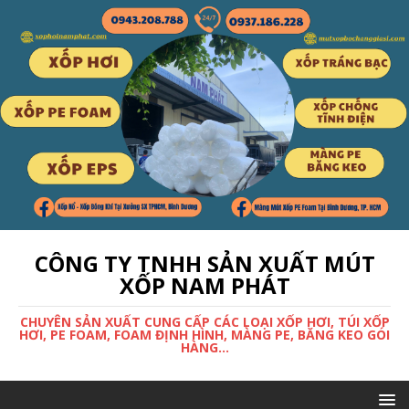
CÔNG TY TNHH SẢN XUẤT MÚT
XỐP NAM PHÁT
CHUYÊN SẢN XUẤT CUNG CẤP CÁC LOẠI XỐP HƠI, TÚI XỐP
HƠI, PE FOAM, FOAM ĐỊNH HÌNH, MÀNG PE, BĂNG KEO GÓI
HÀNG...