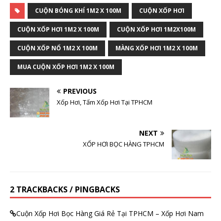
CUỘN BÓNG KHÍ 1M2 X 100M
CUỘN XỐP HƠI
CUỘN XỐP HƠI 1M2 X 100M
CUỘN XỐP HƠI 1M2X100M
CUỘN XỐP NỔ 1M2 X 100M
MÀNG XỐP HƠI 1M2 X 100M
MUA CUỘN XỐP HƠI 1M2 X 100M
PREVIOUS
Xốp Hơi, Tấm Xốp Hơi Tại TPHCM
NEXT
XỐP HƠI BỌC HÀNG TPHCM
2 TRACKBACKS / PINGBACKS
Cuộn Xốp Hơi Bọc Hàng Giá Rẻ Tại TPHCM – Xốp Hơi Nam