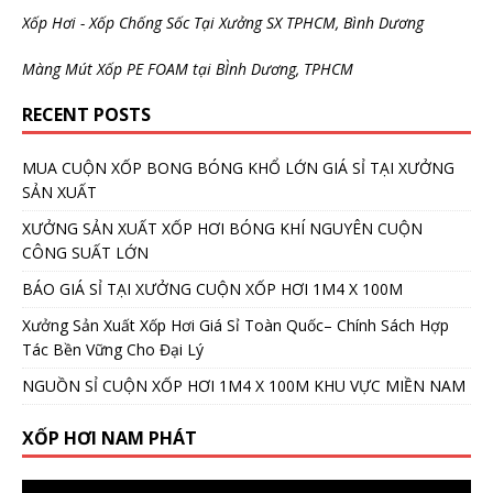
Xốp Hơi - Xốp Chống Sốc Tại Xưởng SX TPHCM, Bình Dương
Màng Mút Xốp PE FOAM tại BÌnh Dương, TPHCM
RECENT POSTS
MUA CUỘN XỐP BONG BÓNG KHỔ LỚN GIÁ SỈ TẠI XƯỞNG
SẢN XUẤT
XƯỞNG SẢN XUẤT XỐP HƠI BÓNG KHÍ NGUYÊN CUỘN
CÔNG SUẤT LỚN
BÁO GIÁ SỈ TẠI XƯỞNG CUỘN XỐP HƠI 1M4 X 100M
Xưởng Sản Xuất Xốp Hơi Giá Sỉ Toàn Quốc– Chính Sách Hợp
Tác Bền Vững Cho Đại Lý
NGUỒN SỈ CUỘN XỐP HƠI 1M4 X 100M KHU VỰC MIỀN NAM
XỐP HƠI NAM PHÁT
Video