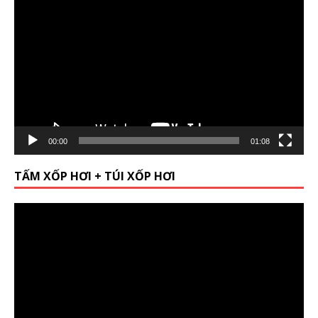
Player
00:00
01:08
TẤM XỐP HƠI + TÚI XỐP HƠI
Video
Player