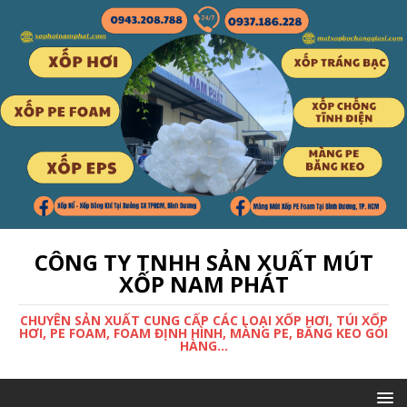
CÔNG TY TNHH SẢN XUẤT MÚT
XỐP NAM PHÁT
CHUYÊN SẢN XUẤT CUNG CẤP CÁC LOẠI XỐP HƠI, TÚI XỐP
HƠI, PE FOAM, FOAM ĐỊNH HÌNH, MÀNG PE, BĂNG KEO GÓI
HÀNG...