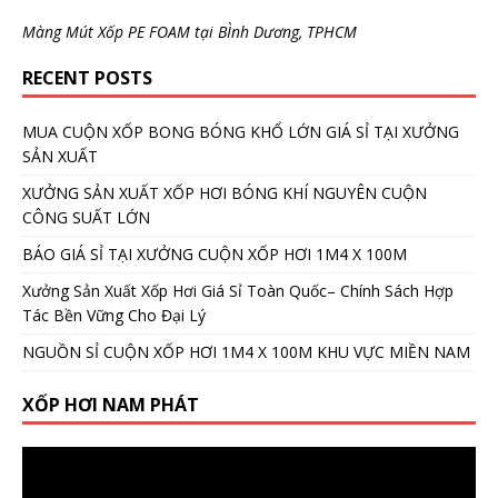
Màng Mút Xốp PE FOAM tại BÌnh Dương, TPHCM
RECENT POSTS
MUA CUỘN XỐP BONG BÓNG KHỔ LỚN GIÁ SỈ TẠI XƯỞNG
SẢN XUẤT
XƯỞNG SẢN XUẤT XỐP HƠI BÓNG KHÍ NGUYÊN CUỘN
CÔNG SUẤT LỚN
BÁO GIÁ SỈ TẠI XƯỞNG CUỘN XỐP HƠI 1M4 X 100M
Xưởng Sản Xuất Xốp Hơi Giá Sỉ Toàn Quốc– Chính Sách Hợp
Tác Bền Vững Cho Đại Lý
NGUỒN SỈ CUỘN XỐP HƠI 1M4 X 100M KHU VỰC MIỀN NAM
XỐP HƠI NAM PHÁT
Video
Player