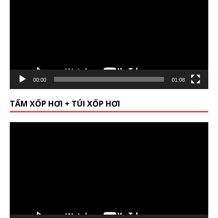
00:00
01:08
TẤM XỐP HƠI + TÚI XỐP HƠI
Video
Player