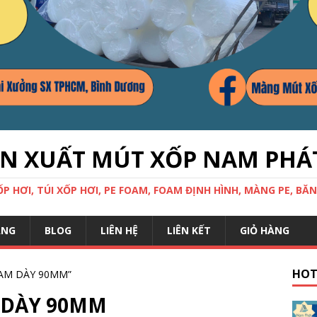
ẢN XUẤT MÚT XỐP NAM PHÁ
 HƠI, TÚI XỐP HƠI, PE FOAM, FOAM ĐỊNH HÌNH, MÀNG PE, BĂN
ÀNG
BLOG
LIÊN HỆ
LIÊN KẾT
GIỎ HÀNG
HOT
OAM DÀY 90MM”
 DÀY 90MM