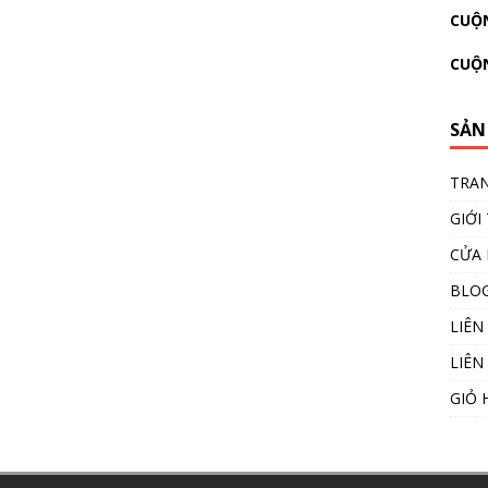
CUỘN
CUỘ
SẢN
TRA
GIỚI
CỬA
BLO
LIÊN
LIÊN
GIỎ 