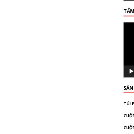
TẤM
Video
Playe
SẢN
TÚI 
CUỘN
CUỘ