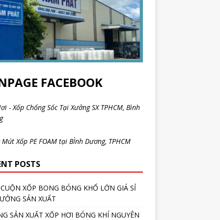
NPAGE FACEBOOK
ơi - Xốp Chống Sốc Tại Xưởng SX TPHCM, Bình
ng
 Mút Xốp PE FOAM tại BÌnh Dương, TPHCM
ENT POSTS
CUỘN XỐP BONG BÓNG KHỔ LỚN GIÁ SỈ
XƯỞNG SẢN XUẤT
G SẢN XUẤT XỐP HƠI BÓNG KHÍ NGUYÊN