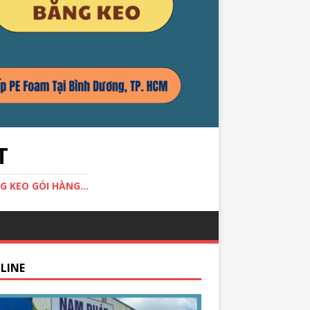
T
G KEO GÓI HÀNG...
LINE