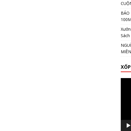
CUỘ
BÁO 
100
Xưởng
Sách
NGUỒ
MIỀ
XỐP
Video
Playe