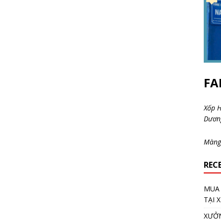
FA
Xốp H
Dươ
Màng
REC
MUA 
TẠI 
XƯỞN