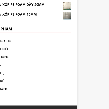
 XỐP PE FOAM DÀY 20MM
N XỐP PE FOAM 10MM
 PHẨM
NG CHỦ
 THIỆU
 HÀNG
G
 HỆ
 KẾT
HÀNG