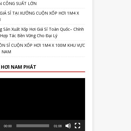
N CÔNG SUẤT LỚN
GIÁ SỈ TẠI XƯỞNG CUỘN XỐP HƠI 1M4 X
M
 Sản Xuất Xốp Hơi Giá Sỉ Toàn Quốc– Chính
 Hợp Tác Bền Vững Cho Đại Lý
N SỈ CUỘN XỐP HƠI 1M4 X 100M KHU VỰC
N NAM
 HƠI NAM PHÁT
r
00:00
01:08