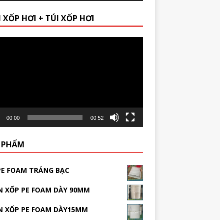
 XỐP HƠI + TÚI XỐP HƠI
r
00:00
00:52
 PHẨM
PE FOAM TRÁNG BẠC
 XỐP PE FOAM DÀY 90MM
N XỐP PE FOAM DÀY15MM