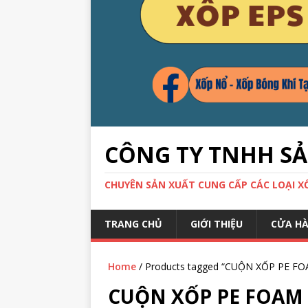
CÔNG TY TNHH S
CHUYÊN SẢN XUẤT CUNG CẤP CÁC LOẠI XỐP
TRANG CHỦ
GIỚI THIỆU
CỬA H
Home
/ Products tagged “CUỘN XỐP PE F
CUỘN XỐP PE FOAM