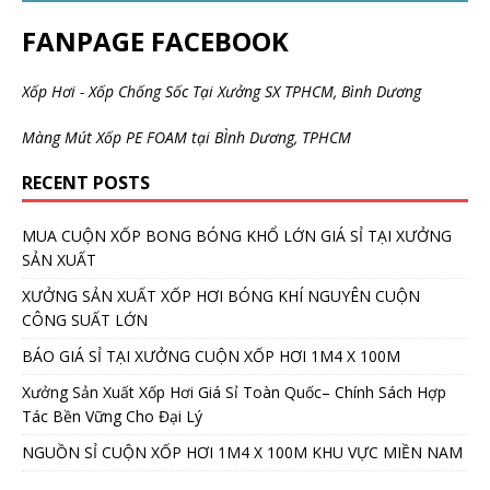
FANPAGE FACEBOOK
Xốp Hơi - Xốp Chống Sốc Tại Xưởng SX TPHCM, Bình Dương
Màng Mút Xốp PE FOAM tại BÌnh Dương, TPHCM
RECENT POSTS
MUA CUỘN XỐP BONG BÓNG KHỔ LỚN GIÁ SỈ TẠI XƯỞNG
SẢN XUẤT
XƯỞNG SẢN XUẤT XỐP HƠI BÓNG KHÍ NGUYÊN CUỘN
CÔNG SUẤT LỚN
BÁO GIÁ SỈ TẠI XƯỞNG CUỘN XỐP HƠI 1M4 X 100M
Xưởng Sản Xuất Xốp Hơi Giá Sỉ Toàn Quốc– Chính Sách Hợp
Tác Bền Vững Cho Đại Lý
NGUỒN SỈ CUỘN XỐP HƠI 1M4 X 100M KHU VỰC MIỀN NAM