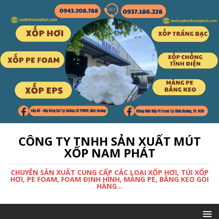
CÔNG TY TNHH SẢN XUẤT MÚT
XỐP NAM PHÁT
CHUYÊN SẢN XUẤT CUNG CẤP CÁC LOẠI XỐP HƠI, TÚI XỐP
HƠI, PE FOAM, FOAM ĐỊNH HÌNH, MÀNG PE, BĂNG KEO GÓI
HÀNG...