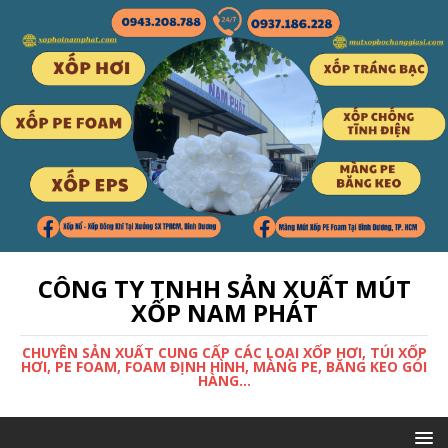
CÔNG TY TNHH SẢN XUẤT MÚT
XỐP NAM PHÁT
CHUYÊN SẢN XUẤT CUNG CẤP CÁC LOẠI XỐP HƠI, TÚI XỐP
HƠI, PE FOAM, FOAM ĐỊNH HÌNH, MÀNG PE, BĂNG KEO GÓI
HÀNG...