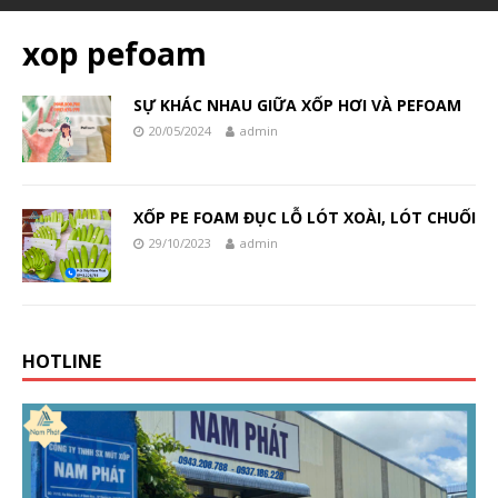
xop pefoam
SỰ KHÁC NHAU GIỮA XỐP HƠI VÀ PEFOAM
20/05/2024
admin
XỐP PE FOAM ĐỤC LỖ LÓT XOÀI, LÓT CHUỐI
29/10/2023
admin
HOTLINE