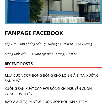
FANPAGE FACEBOOK
Xốp Hơi - Xốp Chống Sốc Tại Xưởng SX TPHCM, Bình Dương
Màng Mút Xốp PE FOAM tại BÌnh Dương, TPHCM
RECENT POSTS
MUA CUỘN XỐP BONG BÓNG KHỔ LỚN GIÁ SỈ TẠI XƯỞNG
SẢN XUẤT
XƯỞNG SẢN XUẤT XỐP HƠI BÓNG KHÍ NGUYÊN CUỘN
CÔNG SUẤT LỚN
BÁO GIÁ SỈ TẠI XƯỞNG CUỘN XỐP HƠI 1M4 X 100M