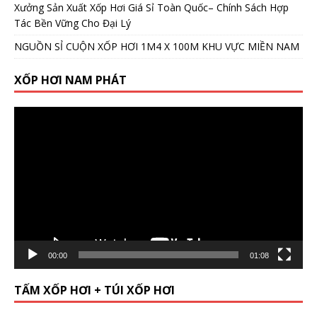
Xưởng Sản Xuất Xốp Hơi Giá Sỉ Toàn Quốc– Chính Sách Hợp
Tác Bền Vững Cho Đại Lý
NGUỒN SỈ CUỘN XỐP HƠI 1M4 X 100M KHU VỰC MIỀN NAM
XỐP HƠI NAM PHÁT
Video
Player
00:00
01:08
TẤM XỐP HƠI + TÚI XỐP HƠI