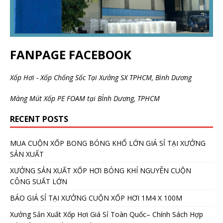
FANPAGE FACEBOOK
Xốp Hơi - Xốp Chống Sốc Tại Xưởng SX TPHCM, Bình Dương
Màng Mút Xốp PE FOAM tại BÌnh Dương, TPHCM
RECENT POSTS
MUA CUỘN XỐP BONG BÓNG KHỔ LỚN GIÁ SỈ TẠI XƯỞNG
SẢN XUẤT
XƯỞNG SẢN XUẤT XỐP HƠI BÓNG KHÍ NGUYÊN CUỘN
CÔNG SUẤT LỚN
BÁO GIÁ SỈ TẠI XƯỞNG CUỘN XỐP HƠI 1M4 X 100M
Xưởng Sản Xuất Xốp Hơi Giá Sỉ Toàn Quốc– Chính Sách Hợp