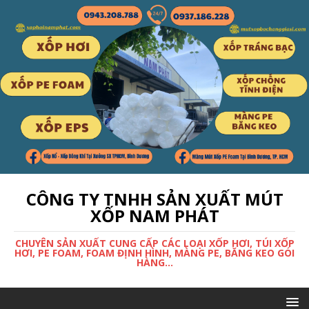
CÔNG TY TNHH SẢN XUẤT MÚT
XỐP NAM PHÁT
CHUYÊN SẢN XUẤT CUNG CẤP CÁC LOẠI XỐP HƠI, TÚI XỐP
HƠI, PE FOAM, FOAM ĐỊNH HÌNH, MÀNG PE, BĂNG KEO GÓI
HÀNG...