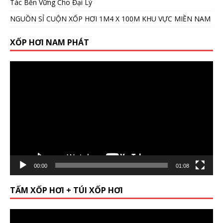
Tác Bền Vững Cho Đại Lý
NGUỒN SỈ CUỘN XỐP HƠI 1M4 X 100M KHU VỰC MIỀN NAM
XỐP HƠI NAM PHÁT
Video
Player
00:00
01:08
TẤM XỐP HƠI + TÚI XỐP HƠI
Video