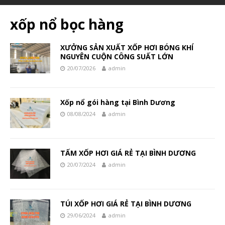
xốp nổ bọc hàng
XƯỞNG SẢN XUẤT XỐP HƠI BÓNG KHÍ
NGUYÊN CUỘN CÔNG SUẤT LỚN
20/07/2026
admin
Xốp nổ gói hàng tại Bình Dương
08/08/2024
admin
TẤM XỐP HƠI GIÁ RẺ TẠI BÌNH DƯƠNG
20/07/2024
admin
TÚI XỐP HƠI GIÁ RẺ TẠI BÌNH DƯƠNG
29/06/2024
admin