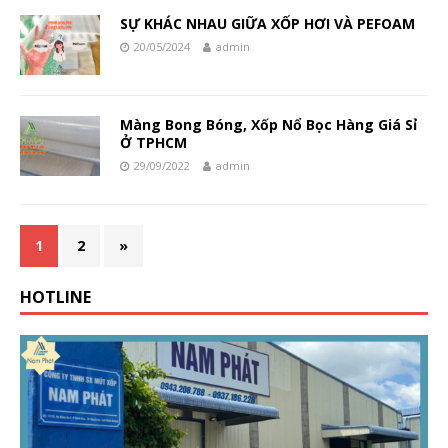
SỰ KHÁC NHAU GIỮA XỐP HƠI VÀ PEFOAM
20/05/2024
admin
Màng Bong Bóng, Xốp Nổ Bọc Hàng Giá Sỉ
Ở TPHCM
29/09/2022
admin
1
2
»
HOTLINE