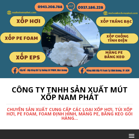
CÔNG TY TNHH SẢN XUẤT MÚT
XỐP NAM PHÁT
CHUYÊN SẢN XUẤT CUNG CẤP CÁC LOẠI XỐP HƠI, TÚI XỐP
HƠI, PE FOAM, FOAM ĐỊNH HÌNH, MÀNG PE, BĂNG KEO GÓI
HÀNG...