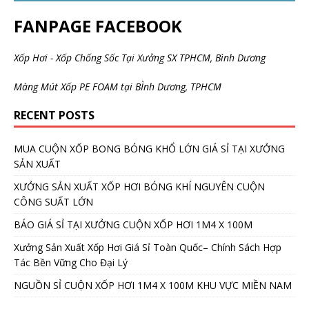
FANPAGE FACEBOOK
Xốp Hơi - Xốp Chống Sốc Tại Xưởng SX TPHCM, Bình Dương
Màng Mút Xốp PE FOAM tại BÌnh Dương, TPHCM
RECENT POSTS
MUA CUỘN XỐP BONG BÓNG KHỔ LỚN GIÁ SỈ TẠI XƯỞNG
SẢN XUẤT
XƯỞNG SẢN XUẤT XỐP HƠI BÓNG KHÍ NGUYÊN CUỘN
CÔNG SUẤT LỚN
BÁO GIÁ SỈ TẠI XƯỞNG CUỘN XỐP HƠI 1M4 X 100M
Xưởng Sản Xuất Xốp Hơi Giá Sỉ Toàn Quốc– Chính Sách Hợp
Tác Bền Vững Cho Đại Lý
NGUỒN SỈ CUỘN XỐP HƠI 1M4 X 100M KHU VỰC MIỀN NAM