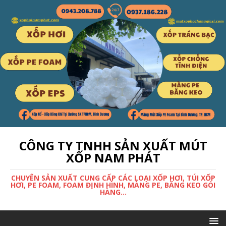
CÔNG TY TNHH SẢN XUẤT MÚT
XỐP NAM PHÁT
CHUYÊN SẢN XUẤT CUNG CẤP CÁC LOẠI XỐP HƠI, TÚI XỐP
HƠI, PE FOAM, FOAM ĐỊNH HÌNH, MÀNG PE, BĂNG KEO GÓI
HÀNG...