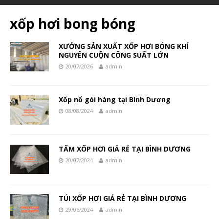
xốp hơi bong bóng
XƯỞNG SẢN XUẤT XỐP HƠI BÓNG KHÍ
NGUYÊN CUỘN CÔNG SUẤT LỚN
20/07/2026
admin
Xốp nổ gói hàng tại Bình Dương
08/08/2024
admin
TẤM XỐP HƠI GIÁ RẺ TẠI BÌNH DƯƠNG
20/07/2024
admin
TÚI XỐP HƠI GIÁ RẺ TẠI BÌNH DƯƠNG
29/06/2024
admin