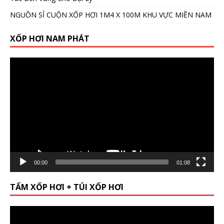
NGUỒN SỈ CUỘN XỐP HƠI 1M4 X 100M KHU VỰC MIỀN NAM
XỐP HƠI NAM PHÁT
Video
Player
00:00
01:08
TẤM XỐP HƠI + TÚI XỐP HƠI
Video
Player