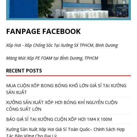
FANPAGE FACEBOOK
Xốp Hơi - Xốp Chống Sốc Tại Xưởng SX TPHCM, Bình Dương
Màng Mút Xốp PE FOAM tại BÌnh Dương, TPHCM
RECENT POSTS
MUA CUỘN XỐP BONG BÓNG KHỔ LỚN GIÁ SỈ TẠI XƯỞNG
SẢN XUẤT
XƯỞNG SẢN XUẤT XỐP HƠI BÓNG KHÍ NGUYÊN CUỘN
CÔNG SUẤT LỚN
BÁO GIÁ SỈ TẠI XƯỞNG CUỘN XỐP HƠI 1M4 X 100M
Xưởng Sản Xuất Xốp Hơi Giá Sỉ Toàn Quốc– Chính Sách Hợp
Tác Bền Vững Cho Đại Lý