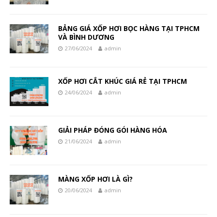
BẢNG GIÁ XỐP HƠI BỌC HÀNG TẠI TPHCM
VÀ BÌNH DƯƠNG
27/06/2024
admin
XỐP HƠI CẮT KHÚC GIÁ RẺ TẠI TPHCM
24/06/2024
admin
GIẢI PHÁP ĐÓNG GÓI HÀNG HÓA
21/06/2024
admin
MÀNG XỐP HƠI LÀ GÌ?
20/06/2024
admin