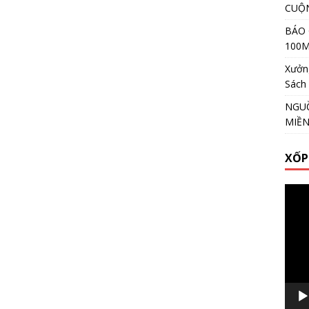
CUỘ
BÁO 
100
Xưởng
Sách
NGUỒ
MIỀ
XỐP
Video
Playe