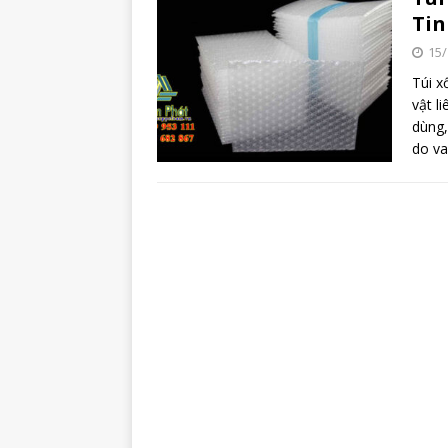
Tin
15/
Túi x
vật l
dùng,
do va