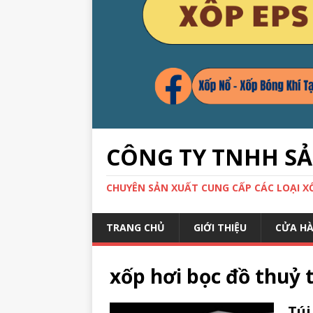
CÔNG TY TNHH S
CHUYÊN SẢN XUẤT CUNG CẤP CÁC LOẠI XỐP
TRANG CHỦ
GIỚI THIỆU
CỬA H
xốp hơi bọc đồ thuỷ 
Túi