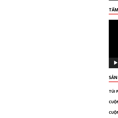
TẤM
Video
Playe
SẢN
TÚI 
CUỘN
CUỘ