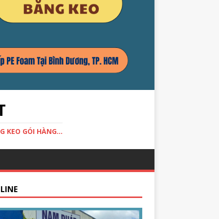
T
G KEO GÓI HÀNG...
LINE