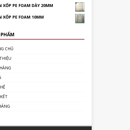
 XỐP PE FOAM DÀY 20MM
N XỐP PE FOAM 10MM
 PHẨM
NG CHỦ
 THIỆU
 HÀNG
G
 HỆ
 KẾT
HÀNG