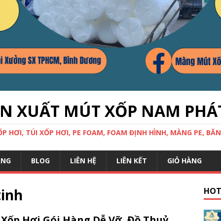
ẢN XUẤT MÚT XỐP NAM PHÁ
 HƠI, TÚI XỐP HƠI, PE FOAM, FOAM ĐỊNH HÌNH, MÀNG PE, BĂN
ÀNG
BLOG
LIÊN HỆ
LIÊN KẾT
GIỎ HÀNG
tinh
HOT
 Xốp Hơi Gói Hàng Dễ Vỡ, Đồ Thuỷ