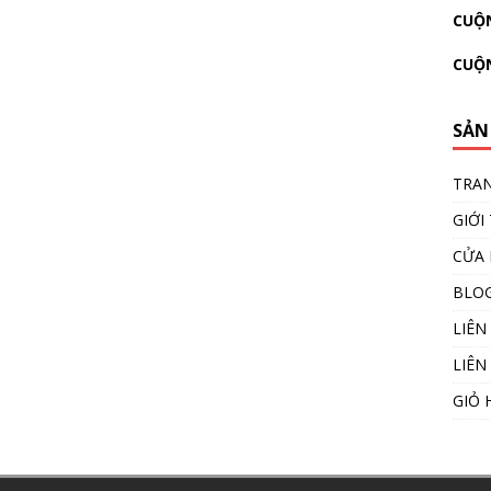
CUỘN
CUỘ
SẢN
TRA
GIỚI
CỬA
BLO
LIÊN
LIÊN
GIỎ 