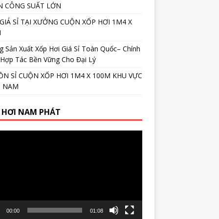
N CÔNG SUẤT LỚN
GIÁ SỈ TẠI XƯỞNG CUỘN XỐP HƠI 1M4 X
M
 Sản Xuất Xốp Hơi Giá Sỉ Toàn Quốc– Chính
 Hợp Tác Bền Vững Cho Đại Lý
N SỈ CUỘN XỐP HƠI 1M4 X 100M KHU VỰC
N NAM
 HƠI NAM PHÁT
r
00:00
01:08