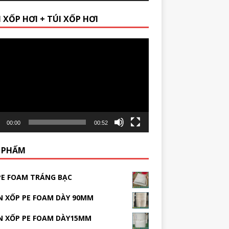
 XỐP HƠI + TÚI XỐP HƠI
r
00:00
00:52
 PHẨM
PE FOAM TRÁNG BẠC
 XỐP PE FOAM DÀY 90MM
N XỐP PE FOAM DÀY15MM