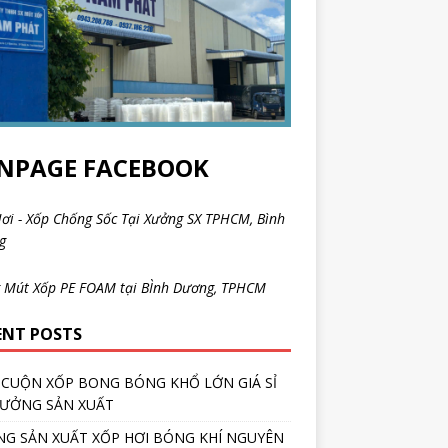
NPAGE FACEBOOK
ơi - Xốp Chống Sốc Tại Xưởng SX TPHCM, Bình
ng
 Mút Xốp PE FOAM tại BÌnh Dương, TPHCM
ENT POSTS
CUỘN XỐP BONG BÓNG KHỔ LỚN GIÁ SỈ
XƯỞNG SẢN XUẤT
G SẢN XUẤT XỐP HƠI BÓNG KHÍ NGUYÊN