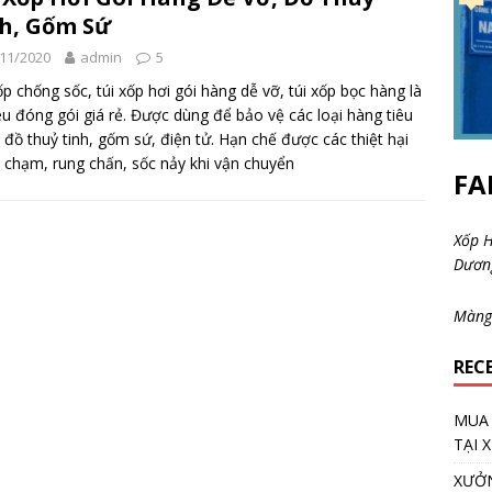
h, Gốm Sứ
11/2020
admin
5
ốp chống sốc, túi xốp hơi gói hàng dễ vỡ, túi xốp bọc hàng là
iêu đóng gói giá rẻ. Được dùng để bảo vệ các loại hàng tiêu
 đồ thuỷ tinh, gốm sứ, điện tử. Hạn chế được các thiệt hại
 chạm, rung chấn, sốc nảy khi vận chuyển
FA
Xốp H
Dươ
Màng
REC
MUA 
TẠI 
XƯỞN