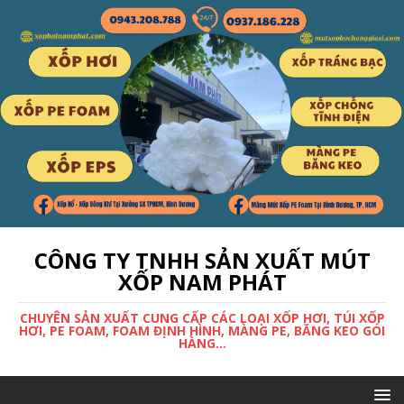
CÔNG TY TNHH SẢN XUẤT MÚT
XỐP NAM PHÁT
CHUYÊN SẢN XUẤT CUNG CẤP CÁC LOẠI XỐP HƠI, TÚI XỐP
HƠI, PE FOAM, FOAM ĐỊNH HÌNH, MÀNG PE, BĂNG KEO GÓI
HÀNG...