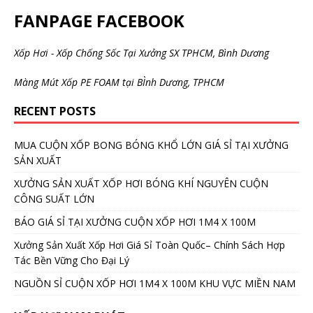
FANPAGE FACEBOOK
Xốp Hơi - Xốp Chống Sốc Tại Xưởng SX TPHCM, Bình Dương
Màng Mút Xốp PE FOAM tại BÌnh Dương, TPHCM
RECENT POSTS
MUA CUỘN XỐP BONG BÓNG KHỔ LỚN GIÁ SỈ TẠI XƯỞNG
SẢN XUẤT
XƯỞNG SẢN XUẤT XỐP HƠI BÓNG KHÍ NGUYÊN CUỘN
CÔNG SUẤT LỚN
BÁO GIÁ SỈ TẠI XƯỞNG CUỘN XỐP HƠI 1M4 X 100M
Xưởng Sản Xuất Xốp Hơi Giá Sỉ Toàn Quốc– Chính Sách Hợp
Tác Bền Vững Cho Đại Lý
NGUỒN SỈ CUỘN XỐP HƠI 1M4 X 100M KHU VỰC MIỀN NAM