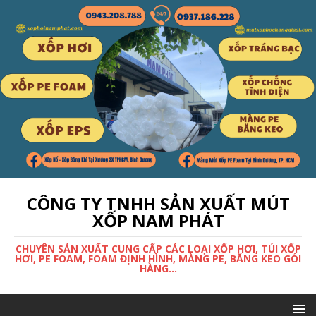
CÔNG TY TNHH SẢN XUẤT MÚT
XỐP NAM PHÁT
CHUYÊN SẢN XUẤT CUNG CẤP CÁC LOẠI XỐP HƠI, TÚI XỐP
HƠI, PE FOAM, FOAM ĐỊNH HÌNH, MÀNG PE, BĂNG KEO GÓI
HÀNG...