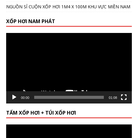
NGUỒN SỈ CUỘN XỐP HƠI 1M4 X 100M KHU VỰC MIỀN NAM
XỐP HƠI NAM PHÁT
Video
Player
00:00
01:08
TẤM XỐP HƠI + TÚI XỐP HƠI
Video
Player