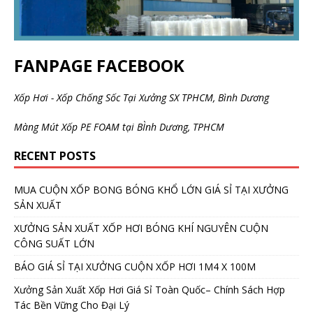
FANPAGE FACEBOOK
Xốp Hơi - Xốp Chống Sốc Tại Xưởng SX TPHCM, Bình Dương
Màng Mút Xốp PE FOAM tại BÌnh Dương, TPHCM
RECENT POSTS
MUA CUỘN XỐP BONG BÓNG KHỔ LỚN GIÁ SỈ TẠI XƯỞNG
SẢN XUẤT
XƯỞNG SẢN XUẤT XỐP HƠI BÓNG KHÍ NGUYÊN CUỘN
CÔNG SUẤT LỚN
BÁO GIÁ SỈ TẠI XƯỞNG CUỘN XỐP HƠI 1M4 X 100M
Xưởng Sản Xuất Xốp Hơi Giá Sỉ Toàn Quốc– Chính Sách Hợp
Tác Bền Vững Cho Đại Lý