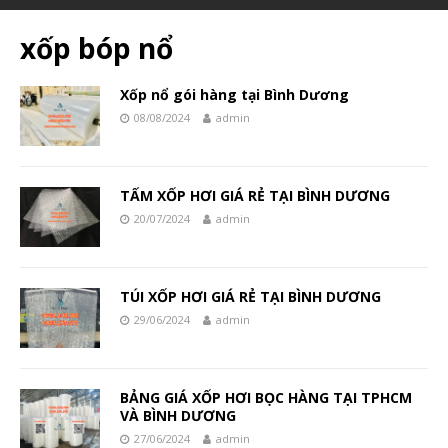
xốp bóp nổ
Xốp nổ gói hàng tại Bình Dương
08/08/2024
admin
TẤM XỐP HƠI GIÁ RẺ TẠI BÌNH DƯƠNG
20/07/2024
admin
TÚI XỐP HƠI GIÁ RẺ TẠI BÌNH DƯƠNG
29/06/2024
admin
BẢNG GIÁ XỐP HƠI BỌC HÀNG TẠI TPHCM
VÀ BÌNH DƯƠNG
27/06/2024
admin