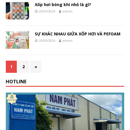
Xốp hơi bóng khí nhỏ là gì?
20/05/2024
admin
SỰ KHÁC NHAU GIỮA XỐP HƠI VÀ PEFOAM
20/05/2024
admin
1
2
»
HOTLINE