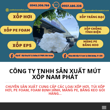
CÔNG TY TNHH SẢN XUẤT MÚT
XỐP NAM PHÁT
CHUYÊN SẢN XUẤT CUNG CẤP CÁC LOẠI XỐP HƠI, TÚI XỐP
HƠI, PE FOAM, FOAM ĐỊNH HÌNH, MÀNG PE, BĂNG KEO GÓI
HÀNG...