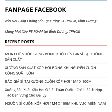
FANPAGE FACEBOOK
Xốp Hơi - Xốp Chống Sốc Tại Xưởng SX TPHCM, Bình Dương
Màng Mút Xốp PE FOAM tại BÌnh Dương, TPHCM
RECENT POSTS
MUA CUỘN XỐP BONG BÓNG KHỔ LỚN GIÁ SỈ TẠI XƯỞNG
SẢN XUẤT
XƯỞNG SẢN XUẤT XỐP HƠI BÓNG KHÍ NGUYÊN CUỘN
CÔNG SUẤT LỚN
BÁO GIÁ SỈ TẠI XƯỞNG CUỘN XỐP HƠI 1M4 X 100M
Xưởng Sản Xuất Xốp Hơi Giá Sỉ Toàn Quốc– Chính Sách Hợp
Tác Bền Vững Cho Đại Lý
NGUỒN SỈ CUỘN XỐP HƠI 1M4 X 100M KHU VỰC MIỀN NAM