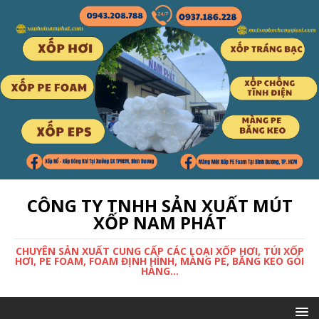
CÔNG TY TNHH SẢN XUẤT MÚT
XỐP NAM PHÁT
CHUYÊN SẢN XUẤT CUNG CẤP CÁC LOẠI XỐP HƠI, TÚI XỐP
HƠI, PE FOAM, FOAM ĐỊNH HÌNH, MÀNG PE, BĂNG KEO GÓI
HÀNG...