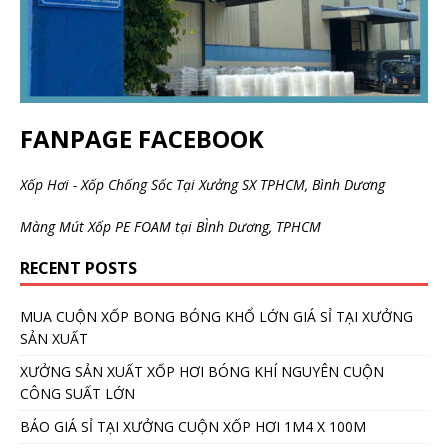
FANPAGE FACEBOOK
Xốp Hơi - Xốp Chống Sốc Tại Xưởng SX TPHCM, Bình Dương
Màng Mút Xốp PE FOAM tại BÌnh Dương, TPHCM
RECENT POSTS
MUA CUỘN XỐP BONG BÓNG KHỔ LỚN GIÁ SỈ TẠI XƯỞNG
SẢN XUẤT
XƯỞNG SẢN XUẤT XỐP HƠI BÓNG KHÍ NGUYÊN CUỘN
CÔNG SUẤT LỚN
BÁO GIÁ SỈ TẠI XƯỞNG CUỘN XỐP HƠI 1M4 X 100M