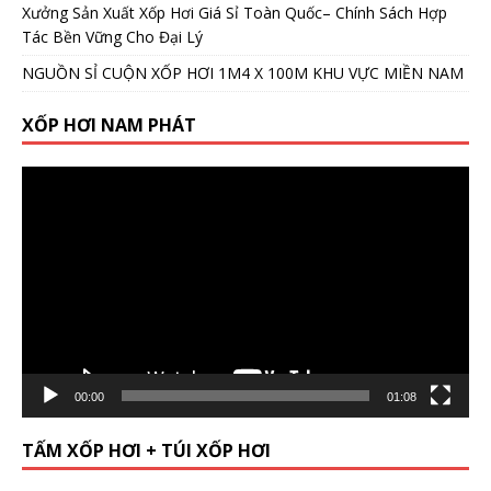
Xưởng Sản Xuất Xốp Hơi Giá Sỉ Toàn Quốc– Chính Sách Hợp
Tác Bền Vững Cho Đại Lý
NGUỒN SỈ CUỘN XỐP HƠI 1M4 X 100M KHU VỰC MIỀN NAM
XỐP HƠI NAM PHÁT
Video
Player
00:00
01:08
TẤM XỐP HƠI + TÚI XỐP HƠI