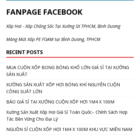
FANPAGE FACEBOOK
Xốp Hơi - Xốp Chống Sốc Tại Xưởng SX TPHCM, Bình Dương
Màng Mút Xốp PE FOAM tại BÌnh Dương, TPHCM
RECENT POSTS
MUA CUỘN XỐP BONG BÓNG KHỔ LỚN GIÁ SỈ TẠI XƯỞNG
SẢN XUẤT
XƯỞNG SẢN XUẤT XỐP HƠI BÓNG KHÍ NGUYÊN CUỘN
CÔNG SUẤT LỚN
BÁO GIÁ SỈ TẠI XƯỞNG CUỘN XỐP HƠI 1M4 X 100M
Xưởng Sản Xuất Xốp Hơi Giá Sỉ Toàn Quốc– Chính Sách Hợp
Tác Bền Vững Cho Đại Lý
NGUỒN SỈ CUỘN XỐP HƠI 1M4 X 100M KHU VỰC MIỀN NAM