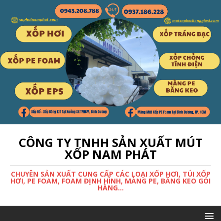
CÔNG TY TNHH SẢN XUẤT MÚT
XỐP NAM PHÁT
CHUYÊN SẢN XUẤT CUNG CẤP CÁC LOẠI XỐP HƠI, TÚI XỐP
HƠI, PE FOAM, FOAM ĐỊNH HÌNH, MÀNG PE, BĂNG KEO GÓI
HÀNG...