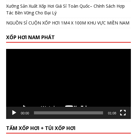
Xưởng Sản Xuất Xốp Hơi Giá Sỉ Toàn Quốc– Chính Sách Hợp
Tác Bền Vững Cho Đại Lý
NGUỒN SỈ CUỘN XỐP HƠI 1M4 X 100M KHU VỰC MIỀN NAM
XỐP HƠI NAM PHÁT
Video
Player
00:00
01:08
TẤM XỐP HƠI + TÚI XỐP HƠI