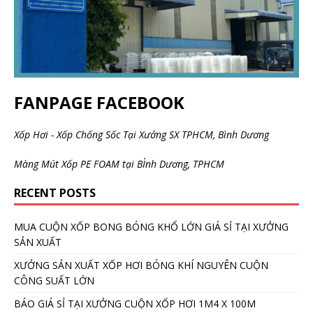
FANPAGE FACEBOOK
Xốp Hơi - Xốp Chống Sốc Tại Xưởng SX TPHCM, Bình Dương
Màng Mút Xốp PE FOAM tại BÌnh Dương, TPHCM
RECENT POSTS
MUA CUỘN XỐP BONG BÓNG KHỔ LỚN GIÁ SỈ TẠI XƯỞNG
SẢN XUẤT
XƯỞNG SẢN XUẤT XỐP HƠI BÓNG KHÍ NGUYÊN CUỘN
CÔNG SUẤT LỚN
BÁO GIÁ SỈ TẠI XƯỞNG CUỘN XỐP HƠI 1M4 X 100M