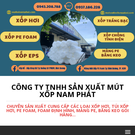
CÔNG TY TNHH SẢN XUẤT MÚT
XỐP NAM PHÁT
CHUYÊN SẢN XUẤT CUNG CẤP CÁC LOẠI XỐP HƠI, TÚI XỐP
HƠI, PE FOAM, FOAM ĐỊNH HÌNH, MÀNG PE, BĂNG KEO GÓI
HÀNG...