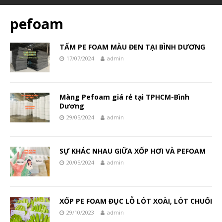
pefoam
TẤM PE FOAM MÀU ĐEN TẠI BÌNH DƯƠNG
17/07/2024
admin
Màng Pefoam giá rẻ tại TPHCM-Bình
Dương
29/05/2024
admin
SỰ KHÁC NHAU GIỮA XỐP HƠI VÀ PEFOAM
20/05/2024
admin
XỐP PE FOAM ĐỤC LỖ LÓT XOÀI, LÓT CHUỐI
29/10/2023
admin