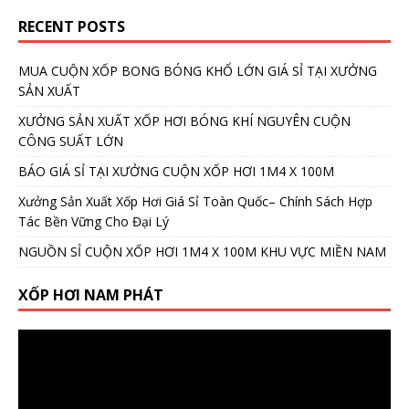
RECENT POSTS
MUA CUỘN XỐP BONG BÓNG KHỔ LỚN GIÁ SỈ TẠI XƯỞNG
SẢN XUẤT
XƯỞNG SẢN XUẤT XỐP HƠI BÓNG KHÍ NGUYÊN CUỘN
CÔNG SUẤT LỚN
BÁO GIÁ SỈ TẠI XƯỞNG CUỘN XỐP HƠI 1M4 X 100M
Xưởng Sản Xuất Xốp Hơi Giá Sỉ Toàn Quốc– Chính Sách Hợp
Tác Bền Vững Cho Đại Lý
NGUỒN SỈ CUỘN XỐP HƠI 1M4 X 100M KHU VỰC MIỀN NAM
XỐP HƠI NAM PHÁT
Video
Player