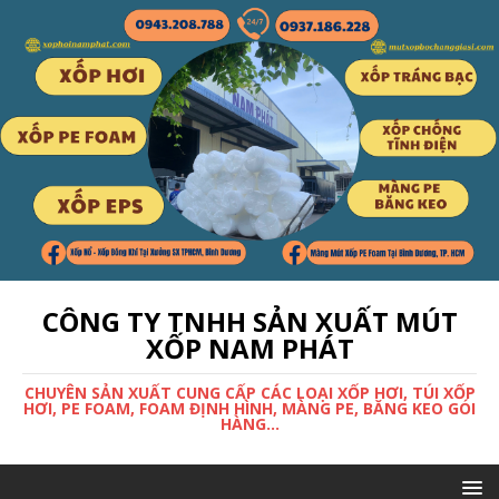
CÔNG TY TNHH SẢN XUẤT MÚT
XỐP NAM PHÁT
CHUYÊN SẢN XUẤT CUNG CẤP CÁC LOẠI XỐP HƠI, TÚI XỐP
HƠI, PE FOAM, FOAM ĐỊNH HÌNH, MÀNG PE, BĂNG KEO GÓI
HÀNG...