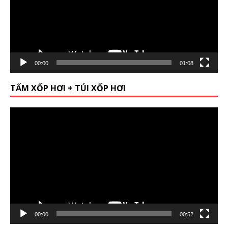
00:00
01:08
TẤM XỐP HƠI + TÚI XỐP HƠI
Video
Player
00:00
00:52