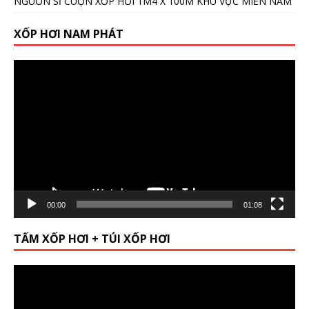
NGUỒN SỈ CUỘN XỐP HƠI 1M4 X 100M KHU VỰC MIỀN NAM
XỐP HƠI NAM PHÁT
Video
Player
00:00
01:08
TẤM XỐP HƠI + TÚI XỐP HƠI
Video
Player