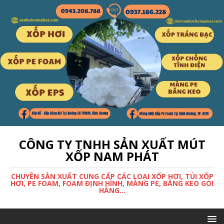
CÔNG TY TNHH SẢN XUẤT MÚT
XỐP NAM PHÁT
CHUYÊN SẢN XUẤT CUNG CẤP CÁC LOẠI XỐP HƠI, TÚI XỐP
HƠI, PE FOAM, FOAM ĐỊNH HÌNH, MÀNG PE, BĂNG KEO GÓI
HÀNG...