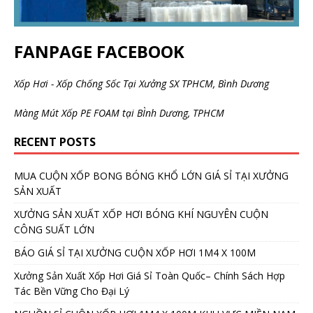
FANPAGE FACEBOOK
Xốp Hơi - Xốp Chống Sốc Tại Xưởng SX TPHCM, Bình Dương
Màng Mút Xốp PE FOAM tại BÌnh Dương, TPHCM
RECENT POSTS
MUA CUỘN XỐP BONG BÓNG KHỔ LỚN GIÁ SỈ TẠI XƯỞNG
SẢN XUẤT
XƯỞNG SẢN XUẤT XỐP HƠI BÓNG KHÍ NGUYÊN CUỘN
CÔNG SUẤT LỚN
BÁO GIÁ SỈ TẠI XƯỞNG CUỘN XỐP HƠI 1M4 X 100M
Xưởng Sản Xuất Xốp Hơi Giá Sỉ Toàn Quốc– Chính Sách Hợp
Tác Bền Vững Cho Đại Lý