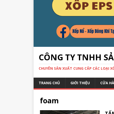
CÔNG TY TNHH S
CHUYÊN SẢN XUẤT CUNG CẤP CÁC LOẠI XỐP
TRANG CHỦ
GIỚI THIỆU
CỬA H
foam
TẤ