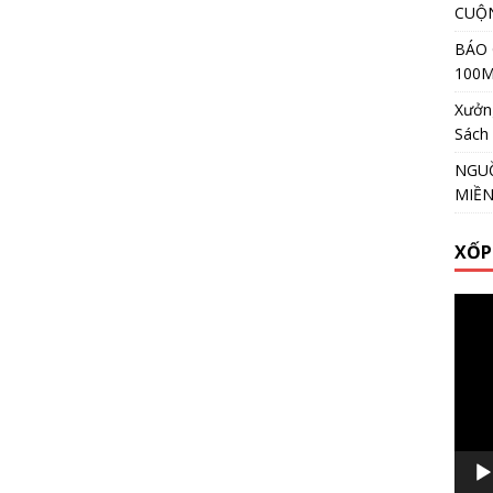
CUỘ
BÁO 
100
Xưởng
Sách
NGUỒ
MIỀ
XỐP
Video
Playe