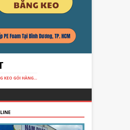
T
G KEO GÓI HÀNG...
LINE