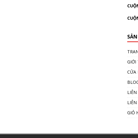
CUỘN
CUỘ
SẢN
TRA
GIỚI
CỬA
BLO
LIÊN
LIÊN
GIỎ 