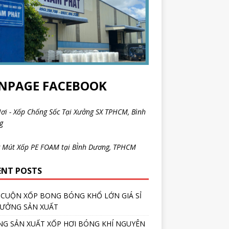
NPAGE FACEBOOK
ơi - Xốp Chống Sốc Tại Xưởng SX TPHCM, Bình
ng
 Mút Xốp PE FOAM tại BÌnh Dương, TPHCM
ENT POSTS
CUỘN XỐP BONG BÓNG KHỔ LỚN GIÁ SỈ
XƯỞNG SẢN XUẤT
G SẢN XUẤT XỐP HƠI BÓNG KHÍ NGUYÊN