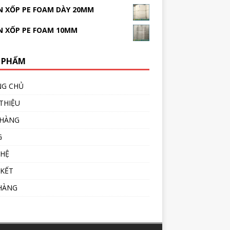
 XỐP PE FOAM DÀY 20MM
N XỐP PE FOAM 10MM
 PHẨM
NG CHỦ
 THIỆU
 HÀNG
G
 HỆ
 KẾT
HÀNG