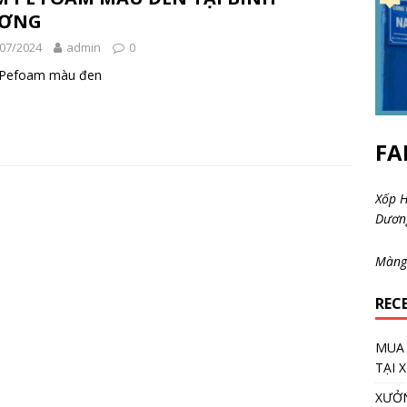
ƠNG
07/2024
admin
0
Pefoam màu đen
FA
Xốp H
Dươ
Màng
REC
MUA 
TẠI 
XƯỞN