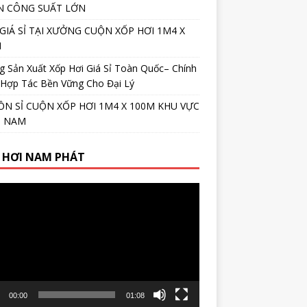
N CÔNG SUẤT LỚN
GIÁ SỈ TẠI XƯỞNG CUỘN XỐP HƠI 1M4 X
M
 Sản Xuất Xốp Hơi Giá Sỉ Toàn Quốc– Chính
 Hợp Tác Bền Vững Cho Đại Lý
N SỈ CUỘN XỐP HƠI 1M4 X 100M KHU VỰC
N NAM
 HƠI NAM PHÁT
r
00:00
01:08