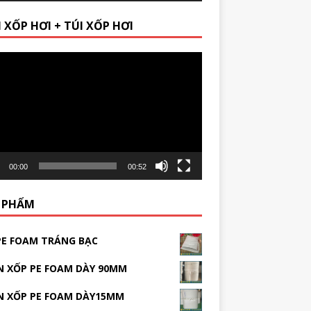
 XỐP HƠI + TÚI XỐP HƠI
r
00:00
00:52
 PHẨM
PE FOAM TRÁNG BẠC
 XỐP PE FOAM DÀY 90MM
N XỐP PE FOAM DÀY15MM