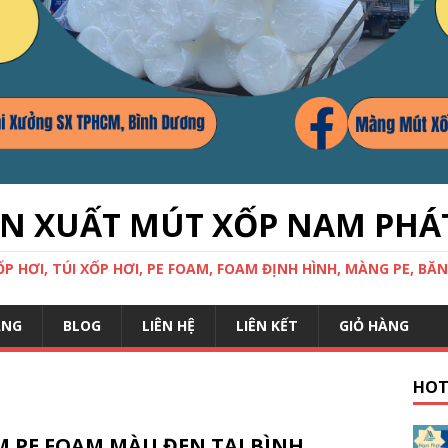
ẢN XUẤT MÚT XỐP NAM PHÁ
 HƠI, TÚI XỐP HƠI, PE FOAM, FOAM ĐỊNH HÌNH, MÀNG PE, BĂN
ÀNG
BLOG
LIÊN HỆ
LIÊN KẾT
GIỎ HÀNG
HOT
M PE FOAM MÀU ĐEN TẠI BÌNH