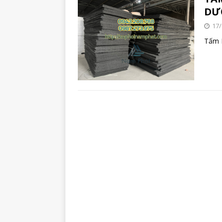
DƯ
17/
Tấm 