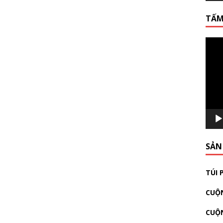
TẤM
Video
Playe
SẢN
TÚI 
CUỘN
CUỘ