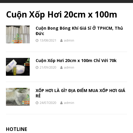
Cuộn Xốp Hơi 20cm x 100m
Cuộn Bong Bóng Khí Giá Sỉ Ở TPHCM, Thủ
Đức
13/08/2021
admin
Cuộn Xốp Hơi 20cm x 100m Chỉ Với 70k
21/09/2020
admin
XỐP HƠI LÀ GÌ? ĐỊA ĐIỂM MUA XỐP HƠI GIÁ
RẺ
24/07/2020
admin
HOTLINE