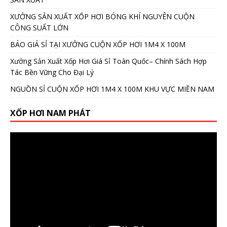
XƯỞNG SẢN XUẤT XỐP HƠI BÓNG KHÍ NGUYÊN CUỘN
CÔNG SUẤT LỚN
BÁO GIÁ SỈ TẠI XƯỞNG CUỘN XỐP HƠI 1M4 X 100M
Xưởng Sản Xuất Xốp Hơi Giá Sỉ Toàn Quốc– Chính Sách Hợp
Tác Bền Vững Cho Đại Lý
NGUỒN SỈ CUỘN XỐP HƠI 1M4 X 100M KHU VỰC MIỀN NAM
XỐP HƠI NAM PHÁT
Video
Player