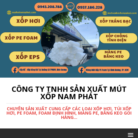
CÔNG TY TNHH SẢN XUẤT MÚT
XỐP NAM PHÁT
CHUYÊN SẢN XUẤT CUNG CẤP CÁC LOẠI XỐP HƠI, TÚI XỐP
HƠI, PE FOAM, FOAM ĐỊNH HÌNH, MÀNG PE, BĂNG KEO GÓI
HÀNG...