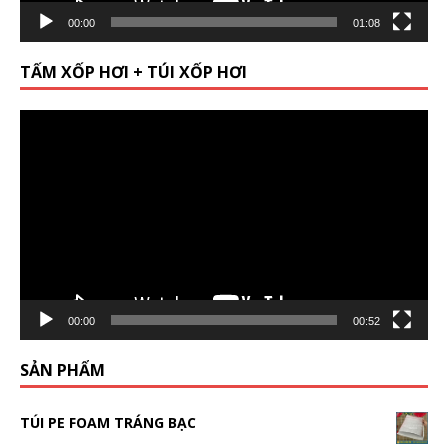
00:00
01:08
TẤM XỐP HƠI + TÚI XỐP HƠI
Video
Player
00:00
00:52
SẢN PHẨM
TÚI PE FOAM TRÁNG BẠC