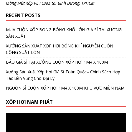
Màng Mút Xốp PE FOAM tại BÌnh Dương, TPHCM
RECENT POSTS
MUA CUỘN XỐP BONG BÓNG KHỔ LỚN GIÁ SỈ TẠI XƯỞNG
SẢN XUẤT
XƯỞNG SẢN XUẤT XỐP HƠI BÓNG KHÍ NGUYÊN CUỘN
CÔNG SUẤT LỚN
BÁO GIÁ SỈ TẠI XƯỞNG CUỘN XỐP HƠI 1M4 X 100M
Xưởng Sản Xuất Xốp Hơi Giá Sỉ Toàn Quốc– Chính Sách Hợp
Tác Bền Vững Cho Đại Lý
NGUỒN SỈ CUỘN XỐP HƠI 1M4 X 100M KHU VỰC MIỀN NAM
XỐP HƠI NAM PHÁT
Video
Player