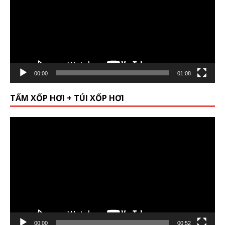
00:00
01:08
TẤM XỐP HƠI + TÚI XỐP HƠI
Video
Player
00:00
00:52