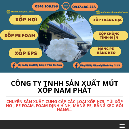
CÔNG TY TNHH SẢN XUẤT MÚT
XỐP NAM PHÁT
CHUYÊN SẢN XUẤT CUNG CẤP CÁC LOẠI XỐP HƠI, TÚI XỐP
HƠI, PE FOAM, FOAM ĐỊNH HÌNH, MÀNG PE, BĂNG KEO GÓI
HÀNG...