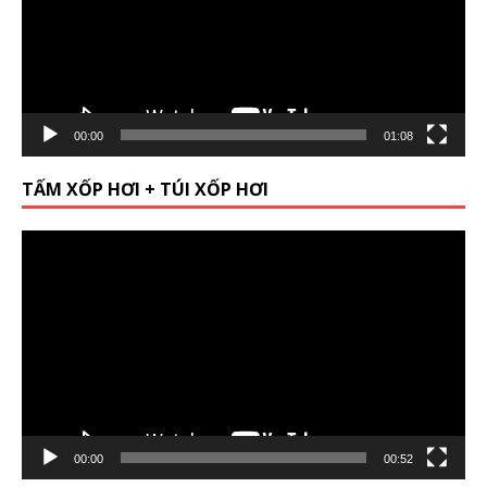
00:00
01:08
TẤM XỐP HƠI + TÚI XỐP HƠI
Video
Player
00:00
00:52