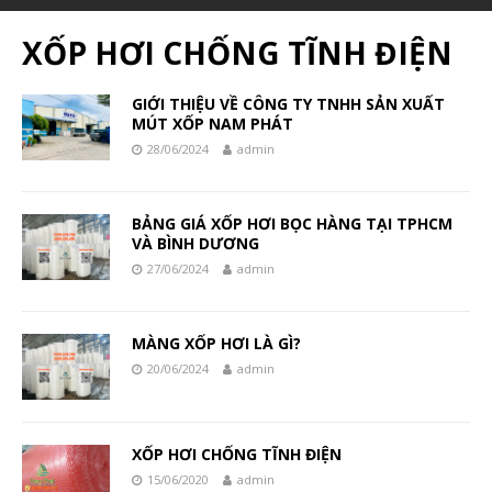
XỐP HƠI CHỐNG TĨNH ĐIỆN
GIỚI THIỆU VỀ CÔNG TY TNHH SẢN XUẤT
MÚT XỐP NAM PHÁT
28/06/2024
admin
BẢNG GIÁ XỐP HƠI BỌC HÀNG TẠI TPHCM
VÀ BÌNH DƯƠNG
27/06/2024
admin
MÀNG XỐP HƠI LÀ GÌ?
20/06/2024
admin
XỐP HƠI CHỐNG TĨNH ĐIỆN
15/06/2020
admin