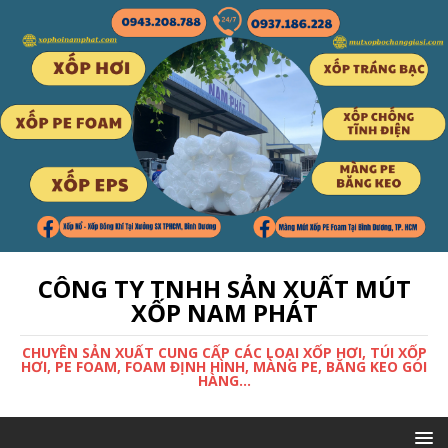
CÔNG TY TNHH SẢN XUẤT MÚT
XỐP NAM PHÁT
CHUYÊN SẢN XUẤT CUNG CẤP CÁC LOẠI XỐP HƠI, TÚI XỐP
HƠI, PE FOAM, FOAM ĐỊNH HÌNH, MÀNG PE, BĂNG KEO GÓI
HÀNG...