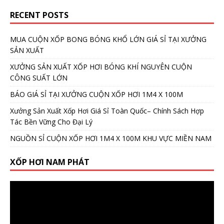
RECENT POSTS
MUA CUỘN XỐP BONG BÓNG KHỔ LỚN GIÁ SỈ TẠI XƯỞNG
SẢN XUẤT
XƯỞNG SẢN XUẤT XỐP HƠI BÓNG KHÍ NGUYÊN CUỘN
CÔNG SUẤT LỚN
BÁO GIÁ SỈ TẠI XƯỞNG CUỘN XỐP HƠI 1M4 X 100M
Xưởng Sản Xuất Xốp Hơi Giá Sỉ Toàn Quốc– Chính Sách Hợp
Tác Bền Vững Cho Đại Lý
NGUỒN SỈ CUỘN XỐP HƠI 1M4 X 100M KHU VỰC MIỀN NAM
XỐP HƠI NAM PHÁT
Video
Player