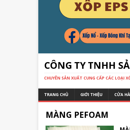
CÔNG TY TNHH S
CHUYÊN SẢN XUẤT CUNG CẤP CÁC LOẠI XỐP
TRANG CHỦ
GIỚI THIỆU
CỬA H
MÀNG PEFOAM
MÀN