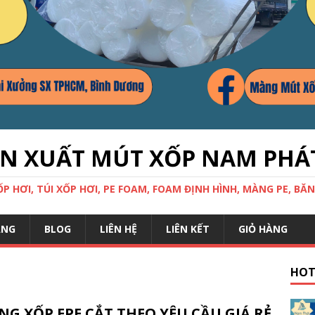
ẢN XUẤT MÚT XỐP NAM PHÁ
 HƠI, TÚI XỐP HƠI, PE FOAM, FOAM ĐỊNH HÌNH, MÀNG PE, BĂN
ÀNG
BLOG
LIÊN HỆ
LIÊN KẾT
GIỎ HÀNG
HOT
G XỐP EPE CẮT THEO YÊU CẦU GIÁ RẺ