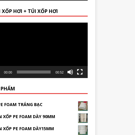
 XỐP HƠI + TÚI XỐP HƠI
r
00:00
00:52
 PHẨM
PE FOAM TRÁNG BẠC
 XỐP PE FOAM DÀY 90MM
N XỐP PE FOAM DÀY15MM