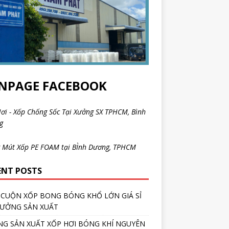
NPAGE FACEBOOK
ơi - Xốp Chống Sốc Tại Xưởng SX TPHCM, Bình
ng
 Mút Xốp PE FOAM tại BÌnh Dương, TPHCM
ENT POSTS
CUỘN XỐP BONG BÓNG KHỔ LỚN GIÁ SỈ
XƯỞNG SẢN XUẤT
G SẢN XUẤT XỐP HƠI BÓNG KHÍ NGUYÊN