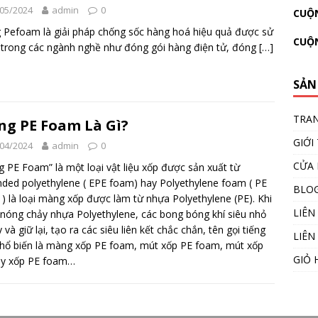
05/2024
admin
0
CUỘN
Pefoam là giải pháp chống sốc hàng hoá hiệu quả được sử
CUỘ
trong các ngành nghề như đóng gói hàng điện tử, đóng
[…]
SẢN
TRA
g PE Foam Là Gì?
GIỚI
04/2024
admin
0
CỬA
 PE Foam” là một loại vật liệu xốp được sản xuất từ
ded polyethylene ( EPE foam) hay Polyethylene foam ( PE
BLO
) là loại màng xốp được làm từ nhựa Polyethylene (PE). Khi
LIÊN
nóng chảy nhựa Polyethylene, các bong bóng khí siêu nhỏ
y và giữ lại, tạo ra các siêu liên kết chắc chắn, tên gọi tiếng
LIÊN
phổ biến là màng xốp PE foam, mút xốp PE foam, mút xốp
GIỎ 
ay xốp PE foam…