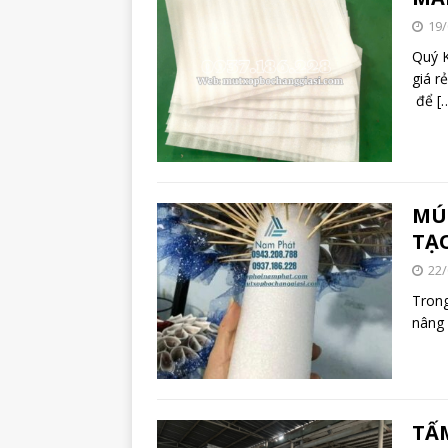
19/
Quý 
giá r
để
[
MÚ
TẠ
22/
Trong
nâng 
TẤ