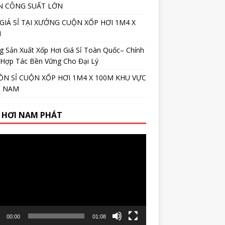
N CÔNG SUẤT LỚN
GIÁ SỈ TẠI XƯỞNG CUỘN XỐP HƠI 1M4 X
M
 Sản Xuất Xốp Hơi Giá Sỉ Toàn Quốc– Chính
 Hợp Tác Bền Vững Cho Đại Lý
N SỈ CUỘN XỐP HƠI 1M4 X 100M KHU VỰC
N NAM
 HƠI NAM PHÁT
r
00:00
01:08