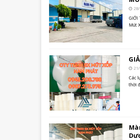
28/
GIỚI
Mút X
GI
21/
Các l
thời 
Màn
Dư