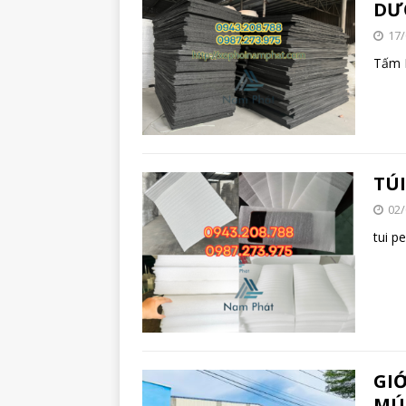
DƯ
17/
Tấm 
TÚI
02/
tui p
GIỚ
MÚ