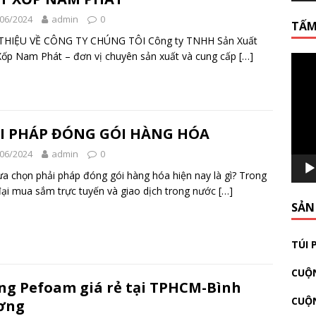
06/2024
admin
0
TẤM
 THIỆU VỀ CÔNG TY CHÚNG TÔI Công ty TNHH Sản Xuất
ốp Nam Phát – đơn vị chuyên sản xuất và cung cấp
[…]
Video
Playe
ẢI PHÁP ĐÓNG GÓI HÀNG HÓA
06/2024
admin
0
ựa chọn phải pháp đóng gói hàng hóa hiện nay là gì? Trong
đại mua sắm trực tuyến và giao dịch trong nước
[…]
SẢN
TÚI 
CUỘN
g Pefoam giá rẻ tại TPHCM-Bình
CUỘ
ơng