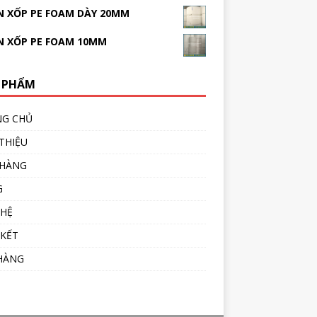
 XỐP PE FOAM DÀY 20MM
N XỐP PE FOAM 10MM
 PHẨM
NG CHỦ
 THIỆU
 HÀNG
G
 HỆ
 KẾT
HÀNG