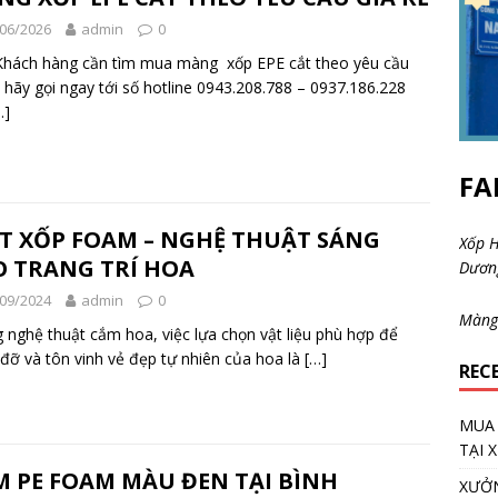
06/2026
admin
0
Khách hàng cần tìm mua màng xốp EPE cắt theo yêu cầu
ẻ hãy gọi ngay tới số hotline 0943.208.788 – 0937.186.228
…]
FA
T XỐP FOAM – NGHỆ THUẬT SÁNG
Xốp H
O TRANG TRÍ HOA
Dươ
09/2024
admin
0
Màng
 nghệ thuật cắm hoa, việc lựa chọn vật liệu phù hợp để
đỡ và tôn vinh vẻ đẹp tự nhiên của hoa là
[…]
REC
MUA 
TẠI 
M PE FOAM MÀU ĐEN TẠI BÌNH
XƯỞN