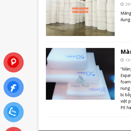
29/
Màng 
dụng 
Màn
13/
“Màng
Expan
foam 
nung 
bị bẫ
việt 
PE h