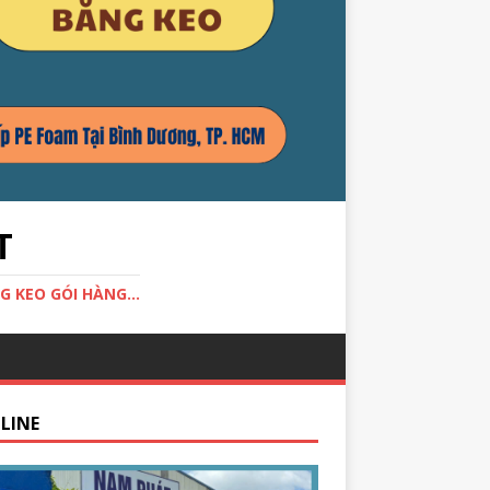
T
G KEO GÓI HÀNG...
LINE