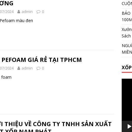
ƠNG
CUỘ
07/2024
admin
0
BÁO 
100
Pefoam màu đen
Xưởng
Sách
NGUỒ
MIỀ
 PEFOAM GIÁ RẺ TẠI TPHCM
XỐP
07/2024
admin
0
e foam
Video
Playe
I THIỆU VỀ CÔNG TY TNHH SẢN XUẤT
T XỐP NAM PHÁT