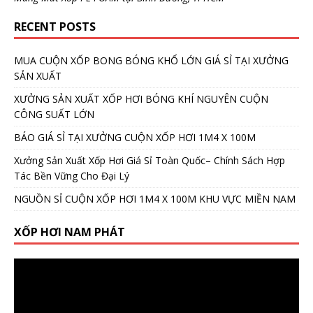
RECENT POSTS
MUA CUỘN XỐP BONG BÓNG KHỔ LỚN GIÁ SỈ TẠI XƯỞNG
SẢN XUẤT
XƯỞNG SẢN XUẤT XỐP HƠI BÓNG KHÍ NGUYÊN CUỘN
CÔNG SUẤT LỚN
BÁO GIÁ SỈ TẠI XƯỞNG CUỘN XỐP HƠI 1M4 X 100M
Xưởng Sản Xuất Xốp Hơi Giá Sỉ Toàn Quốc– Chính Sách Hợp
Tác Bền Vững Cho Đại Lý
NGUỒN SỈ CUỘN XỐP HƠI 1M4 X 100M KHU VỰC MIỀN NAM
XỐP HƠI NAM PHÁT
Video
Player