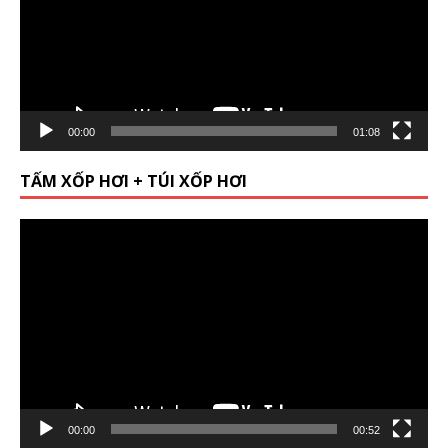
00:00
01:08
TẤM XỐP HƠI + TÚI XỐP HƠI
Video
Player
00:00
00:52