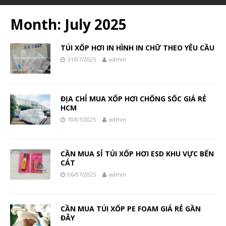
Month:
July 2025
TÚI XỐP HƠI IN HÌNH IN CHỮ THEO YÊU CẦU
31/07/2025
admin
ĐỊA CHỈ MUA XỐP HƠI CHỐNG SỐC GIÁ RẺ
HCM
10/07/2025
admin
CẦN MUA SỈ TÚI XỐP HƠI ESD KHU VỰC BẾN
CÁT
06/07/2025
admin
CẦN MUA TÚI XỐP PE FOAM GIÁ RẺ GẦN
ĐÂY