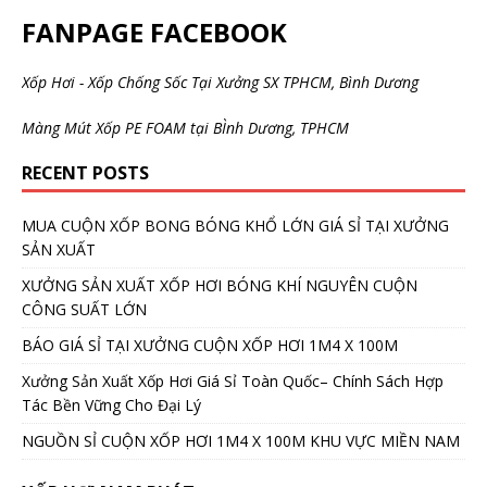
FANPAGE FACEBOOK
Xốp Hơi - Xốp Chống Sốc Tại Xưởng SX TPHCM, Bình Dương
Màng Mút Xốp PE FOAM tại BÌnh Dương, TPHCM
RECENT POSTS
MUA CUỘN XỐP BONG BÓNG KHỔ LỚN GIÁ SỈ TẠI XƯỞNG
SẢN XUẤT
XƯỞNG SẢN XUẤT XỐP HƠI BÓNG KHÍ NGUYÊN CUỘN
CÔNG SUẤT LỚN
BÁO GIÁ SỈ TẠI XƯỞNG CUỘN XỐP HƠI 1M4 X 100M
Xưởng Sản Xuất Xốp Hơi Giá Sỉ Toàn Quốc– Chính Sách Hợp
Tác Bền Vững Cho Đại Lý
NGUỒN SỈ CUỘN XỐP HƠI 1M4 X 100M KHU VỰC MIỀN NAM