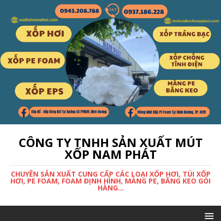
CÔNG TY TNHH SẢN XUẤT MÚT
XỐP NAM PHÁT
CHUYÊN SẢN XUẤT CUNG CẤP CÁC LOẠI XỐP HƠI, TÚI XỐP
HƠI, PE FOAM, FOAM ĐỊNH HÌNH, MÀNG PE, BĂNG KEO GÓI
HÀNG...